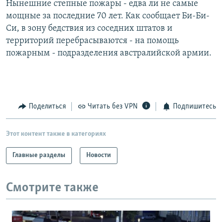
Нынешние степные пожары - едва ли не самые
РАСПИСАНИЕ ВЕЩАНИЯ
мощные за последние 70 лет. Как сообщает Би-Би-
ПОДПИШИТЕСЬ НА РАССЫЛКУ
Си, в зону бедствия из соседних штатов и
территорий перебрасываются - на помощь
пожарным - подразделения австралийской армии.
СОЦИАЛЬНЫЕ СЕТИ
Поделиться
Читать без VPN
Подпишитесь
Все сайты РСЕ/РС
Этот контент также в категориях
Главные разделы
Новости
Смотрите также