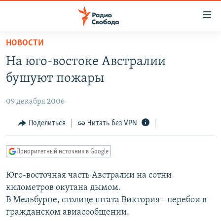
Ссылки
для
упрощенного
НОВОСТИ
ПРОГРАММЫ
доступа
На юго-востоке Австралии
ПОДКАСТЫ
Вернуться
бушуют пожары
к
АВТОРСКИЕ ПРОЕКТЫ
основному
09 декабря 2006
ЦИТАТЫ СВОБОДЫ
содержанию
Вернутся
МНЕНИЯ
Поделиться
Читать без VPN
к
КУЛЬТУРА
главной
Приоритетный источник в Google
навигации
IDEL.РЕАЛИИ
Вернутся
Юго-восточная часть Австралии на сотни
КАВКАЗ.РЕАЛИИ
к
километров окутана дымом.
СЕВЕР.РЕАЛИИ
поиску
В Мельбурне, столице штата Виктория - перебои в
гражданском авиасообщении.
СИБИРЬ.РЕАЛИИ