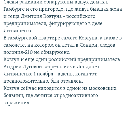
Следы радиации обнаружены в двух домах в
РАСПИСАНИЕ ВЕЩАНИЯ
Гамбурге и его пригороде, где живут бывшая жена
ПОДПИШИТЕСЬ НА РАССЫЛКУ
и теща Дмитрия Ковтуна - российского
предпринимателя, фигурирующего в деле
Литвиненко.
СОЦИАЛЬНЫЕ СЕТИ
В гамбургской квартире самого Ковтуна, а также в
самолете, на котором он летал в Лондон, следов
полония-210 не обнаружено.
Ковтун и еще один российский предприниматель
Андрей Луговой встречались в Лондоне с
Все сайты РСЕ/РС
Литвиненко 1 ноября - в день, когда тот,
предположительно, был отравлен.
Ковтун сейчас находится в одной из московских
больниц, где лечится от радиоактивного
заражения.