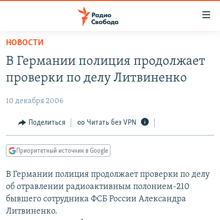
Ссылки
для
упрощенного
НОВОСТИ
ПРОГРАММЫ
доступа
В Германии полиция продолжает
ПОДКАСТЫ
Вернуться
проверки по делу Литвиненко
к
АВТОРСКИЕ ПРОЕКТЫ
основному
10 декабря 2006
ЦИТАТЫ СВОБОДЫ
содержанию
Вернутся
МНЕНИЯ
Поделиться
Читать без VPN
к
КУЛЬТУРА
главной
Приоритетный источник в Google
навигации
IDEL.РЕАЛИИ
Вернутся
В Германии полиция продолжает проверки по делу
КАВКАЗ.РЕАЛИИ
к
об отравлении радиоактивным полонием-210
СЕВЕР.РЕАЛИИ
поиску
бывшего сотрудника ФСБ России Александра
Литвиненко.
СИБИРЬ.РЕАЛИИ