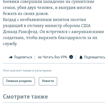
боевики совершили нападение на суннитские
РАСПИСАНИЕ ВЕЩАНИЯ
семьи, убив двух человек, и вынудив многих
ПОДПИШИТЕСЬ НА РАССЫЛКУ
бежать из своих домов.
Багдад с необъявленным визитом посетил
уходящий в отставку министр обороны США
СОЦИАЛЬНЫЕ СЕТИ
Доналд Рамсфелд. Он встретился с американскими
солдатами, чтобы выразить благодарность за их
службу.
Поделиться
Читать без VPN
Подпишитесь
Все сайты РСЕ/РС
Этот контент также в категориях
Главные разделы
Новости
Смотрите также