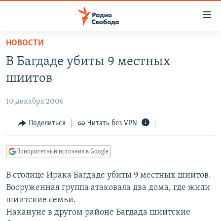
Ссылки
для
упрощенного
НОВОСТИ
ПРОГРАММЫ
доступа
В Багдаде убиты 9 местных
ПОДКАСТЫ
Вернуться
шиитов
к
АВТОРСКИЕ ПРОЕКТЫ
основному
10 декабря 2006
ЦИТАТЫ СВОБОДЫ
содержанию
Вернутся
МНЕНИЯ
Поделиться
Читать без VPN
к
КУЛЬТУРА
главной
Приоритетный источник в Google
навигации
IDEL.РЕАЛИИ
Вернутся
В столице Ирака Багдаде убиты 9 местных шиитов.
КАВКАЗ.РЕАЛИИ
к
Вооруженная группа атаковала два дома, где жили
СЕВЕР.РЕАЛИИ
поиску
шиитские семьи.
Накануне в другом районе Багдада шиитские
СИБИРЬ.РЕАЛИИ