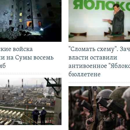
ские войска
"Сломать схему". За
ли на Сумы восемь
власти оставили
мб
антивоенное "Яблоко
бюллетене