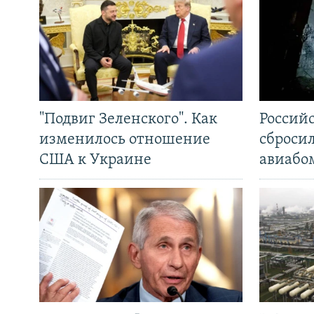
"Подвиг Зеленского". Как
Россий
изменилось отношение
сброси
США к Украине
авиабо