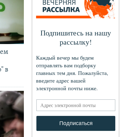
чем
" в