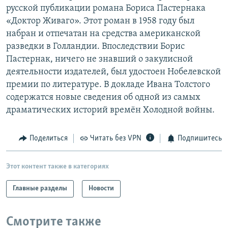
русской публикации романа Бориса Пастернака
РАСПИСАНИЕ ВЕЩАНИЯ
«Доктор Живаго». Этот роман в 1958 году был
ПОДПИШИТЕСЬ НА РАССЫЛКУ
набран и отпечатан на средства американской
разведки в Голландии. Впоследствии Борис
СОЦИАЛЬНЫЕ СЕТИ
Пастернак, ничего не знавший о закулисной
деятельности издателей, был удостоен Нобелевской
премии по литературе. В докладе Ивана Толстого
содержатся новые сведения об одной из самых
драматических историй времён Холодной войны.
Все сайты РСЕ/РС
Поделиться
Читать без VPN
Подпишитесь
Этот контент также в категориях
Главные разделы
Новости
Смотрите также