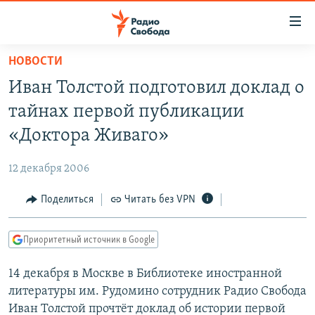
Ссылки
для
упрощенного
НОВОСТИ
ПРОГРАММЫ
доступа
Иван Толстой подготовил доклад о
ПОДКАСТЫ
Вернуться
тайнах первой публикации
к
АВТОРСКИЕ ПРОЕКТЫ
«Доктора Живаго»
основному
ЦИТАТЫ СВОБОДЫ
содержанию
12 декабря 2006
Вернутся
МНЕНИЯ
к
Поделиться
Читать без VPN
КУЛЬТУРА
главной
навигации
IDEL.РЕАЛИИ
Приоритетный источник в Google
Вернутся
КАВКАЗ.РЕАЛИИ
к
14 декабря в Москве в Библиотеке иностранной
СЕВЕР.РЕАЛИИ
поиску
литературы им. Рудомино сотрудник Радио Свобода
СИБИРЬ.РЕАЛИИ
Иван Толстой прочтёт доклад об истории первой