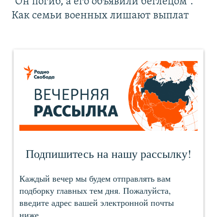
"Он погиб, а его объявили беглецом".
Как семьи военных лишают выплат