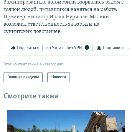
Заминированные автомобили взорвались рядом с
РАСПИСАНИЕ ВЕЩАНИЯ
толпой людей, пытавшихся наняться на работу.
ПОДПИШИТЕСЬ НА РАССЫЛКУ
Премьер-министр Ирака Нури аль-Малики
возложил ответственность за взрывы на
суннитских повстанцев.
СОЦИАЛЬНЫЕ СЕТИ
Поделиться
Читать без VPN
Подпишитесь
Этот контент также в категориях
Все сайты РСЕ/РС
Главные разделы
Новости
Смотрите также