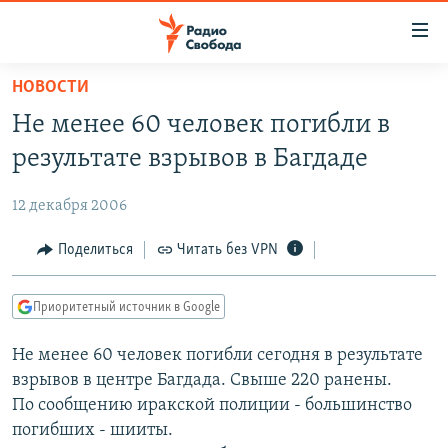
Ссылки
для
упрощенного
НОВОСТИ
ПРОГРАММЫ
доступа
Не менее 60 человек погибли в
ПОДКАСТЫ
Вернуться
результате взрывов в Багдаде
к
АВТОРСКИЕ ПРОЕКТЫ
основному
12 декабря 2006
ЦИТАТЫ СВОБОДЫ
содержанию
Вернутся
МНЕНИЯ
Поделиться
Читать без VPN
к
КУЛЬТУРА
главной
Приоритетный источник в Google
навигации
IDEL.РЕАЛИИ
Вернутся
Не менее 60 человек погибли сегодня в результате
КАВКАЗ.РЕАЛИИ
к
взрывов в центре Багдада. Свыше 220 ранены.
СЕВЕР.РЕАЛИИ
поиску
По сообщению иракской полиции - большинство
погибших - шииты.
СИБИРЬ.РЕАЛИИ