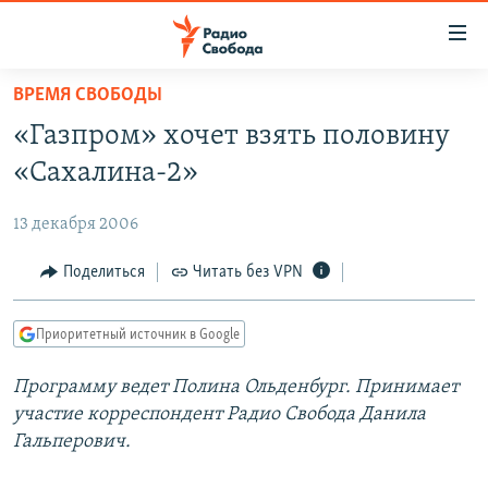
Ссылки
для
упрощенного
ВРЕМЯ СВОБОДЫ
ПРОГРАММЫ
доступа
«Газпром» хочет взять половину
ПОДКАСТЫ
Вернуться
«Сахалина-2»
к
АВТОРСКИЕ ПРОЕКТЫ
основному
13 декабря 2006
ЦИТАТЫ СВОБОДЫ
содержанию
Вернутся
МНЕНИЯ
Поделиться
Читать без VPN
к
КУЛЬТУРА
главной
Приоритетный источник в Google
навигации
IDEL.РЕАЛИИ
Вернутся
Программу ведет Полина Ольденбург. Принимает
КАВКАЗ.РЕАЛИИ
к
участие корреспондент Радио Свобода Данила
СЕВЕР.РЕАЛИИ
поиску
Гальперович.
СИБИРЬ.РЕАЛИИ