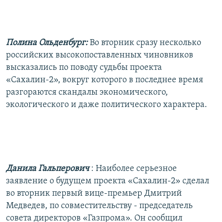
РАСПИСАНИЕ ВЕЩАНИЯ
ПОДПИШИТЕСЬ НА РАССЫЛКУ
Полина Ольденбург:
Во вторник сразу несколько
СОЦИАЛЬНЫЕ СЕТИ
российских высокопоставленных чиновников
высказались по поводу судьбы проекта
«Сахалин-2», вокруг которого в последнее время
разгораются скандалы экономического,
экологического и даже политического характера.
Все сайты РСЕ/РС
Данила Гальперович
: Наиболее серьезное
заявление о будущем проекта «Сахалин-2» сделал
во вторник первый вице-премьер Дмитрий
Медведев, по совместительству - председатель
совета директоров «Газпрома». Он сообщил