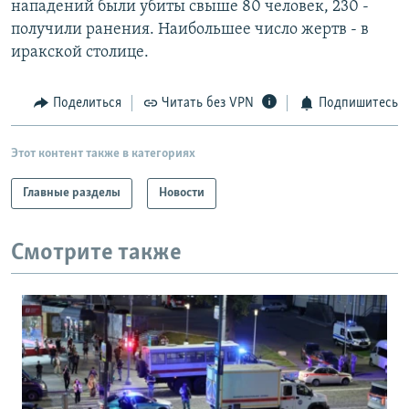
нападений были убиты свыше 80 человек, 230 -
РАСПИСАНИЕ ВЕЩАНИЯ
получили ранения. Наибольшее число жертв - в
ПОДПИШИТЕСЬ НА РАССЫЛКУ
иракской столице.
СОЦИАЛЬНЫЕ СЕТИ
Поделиться
Читать без VPN
Подпишитесь
Этот контент также в категориях
Главные разделы
Новости
Все сайты РСЕ/РС
Смотрите также