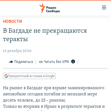
Ссылки
для
упрощенного
НОВОСТИ
ПРОГРАММЫ
доступа
В Багдаде не прекращаются
ПОДКАСТЫ
Вернуться
теракты
к
АВТОРСКИЕ ПРОЕКТЫ
основному
13 декабря 2006
ЦИТАТЫ СВОБОДЫ
содержанию
Вернутся
МНЕНИЯ
Поделиться
Читать без VPN
к
КУЛЬТУРА
главной
Приоритетный источник в Google
навигации
IDEL.РЕАЛИИ
Вернутся
На рынке в Багдаде при взрыве заминированного
КАВКАЗ.РЕАЛИИ
к
автомобиле сегодня погибли по меньшей мере
СЕВЕР.РЕАЛИИ
поиску
десять человек, до 25 - ранены.
Только во вторник в Ираке в результате терактов и
СИБИРЬ.РЕАЛИИ