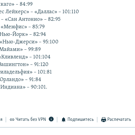
каго» – 84:99
с Лейкерс» – «Даллас» – 101:110
– «Сан Антонио» – 82:95
 «Мемфис» – 85:79
«Нью-Йорк» – 82:94
«Нью-Джерси» – 95:100
Майами» – 99:89
«Кливленд» – 101:104
Вашингтон» – 91:120
иладельфия» – 101:81
Орландо» – 91:84
«Индиана» – 90:101.
ся
Читать без VPN
Подпишитесь
Распечатать