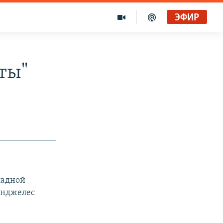
ЭФИР
Юты"
падной
Анджелес