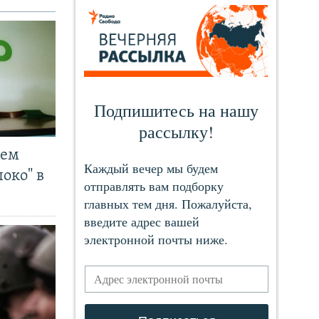
чем
око" в