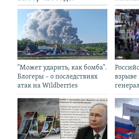
"Может ударить, как бомба".
Россий
Блогеры – о последствиях
взрыве 
атак на Wildberries
генера