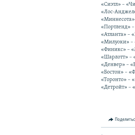
РАСПИСАНИЕ ВЕЩАНИЯ
«Сиэтл» – «Чи
ПОДПИШИТЕСЬ НА РАССЫЛКУ
«Лос-Анджеле
«Миннесота» 
«Портленд» –
«Атланта» – 
«Милуоки» – 
«Финикс» – «
«Шарлотт» – 
«Денвер» – «
«Бостон» – «Ф
«Торонто» – «
«Детройт» – 
Поделить