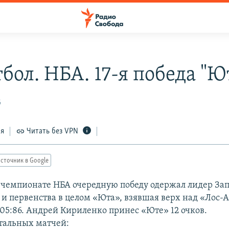
бол. НБА. 17-я победа "
6
ся
Читать без VPN
сточник в Google
 чемпионате НБА очередную победу одержал лидер За
и первенства в целом «Юта», взявшая верх над «Лос-
105:86. Андрей Кириленко принес «Юте» 12 очков.
стальных матчей: