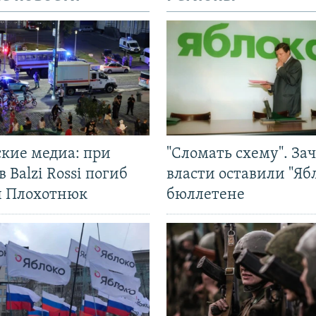
ские медиа: при
"Сломать схему". За
в Balzi Rossi погиб
власти оставили "Ябл
л Плохотнюк
бюллетене