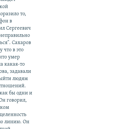
акой
оразило то,
фон в
аил Сергеевич
н неправильно
ься". Сахаров
 что в это
что умер
ла какая-то
ова, задавали
 выйти людям
 отношений.
 как бы одни и
Он говорил,
аком
ацеленность
ую линию. Он