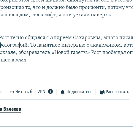
покорил этой своей шапкой, сдвинутой на бок и абсол
роизошло то, что и должно было произойти, потому что
вошел в дом, сел в лифт, и они уехали наверх».
ост тесно общался с Андреем Сахаровым, много писал
 фотографий. То памятное интервью с академиком, кот
окзале, обозреватель «Новой газеты» Рост пообещал о
йшее время.
ся
Читать без VPN
Подпишитесь
Распечатать
а Валеева