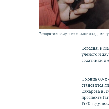
Возвратившемуся из ссылки академику 
Сегодня, в с
ученого и ла
соратники и
С конца 60-х
становится л
Сахарова в Н
проспекте Га
1980 году, по