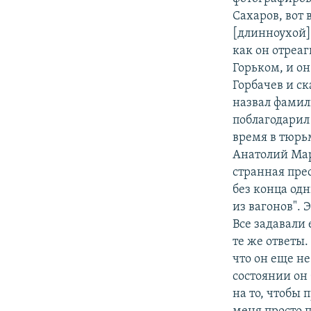
Сахаров, вот 
[длинноухой]
как он отреаг
Горьком, и он
Горбачев и ск
назвал фамил
поблагодарил 
время в тюрь
Анатолий Марч
странная пре
без конца од
из вагонов".
Все задавали 
те же ответы.
что он еще не
состоянии он
на то, чтобы