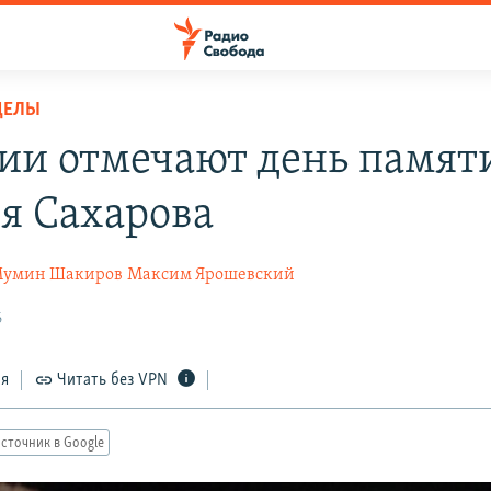
ДЕЛЫ
сии отмечают день памят
я Сахарова
умин Шакиров
Максим Ярошевский
6
ся
Читать без VPN
сточник в Google