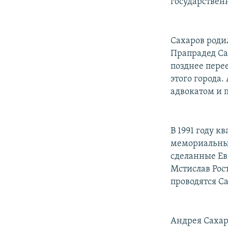
государствен
Сахаров роди
Прапрадед Са
позднее пере
этого города.
адвокатом и 
В 1991 году к
мемориальный
сделанные Ев
Мстислав Рост
проводятся С
Андрея Сахар