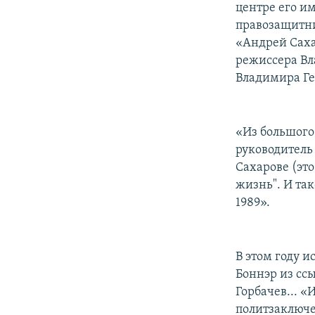
центре его и
правозащитни
«Андрей Саха
режиссера Вл
Владимира Ге
«Из большого
руководитель
Сахарове (эт
жизнь". И та
1989».
В этом году и
Боннэр из ссы
Горбачев... «
политзаключе