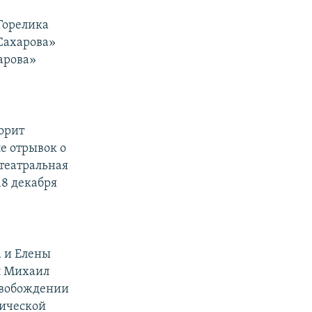
Горелика
Сахарова»
арова»
орит
е отрывок о
 театральная
18 декабря
а и Елены
ил Михаил
освобождении
гической