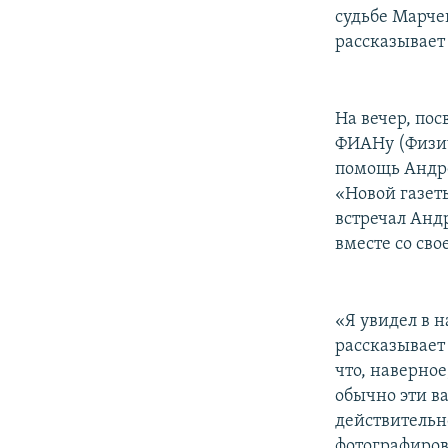
судьбе Марчен
рассказывает
На вечер, по
ФИАНу (Физич
помощь Андре
«Новой газет
встречал Андр
вместе со св
«Я увидел в 
рассказывает 
что, наверное
обычно эти в
действительн
фотографирова