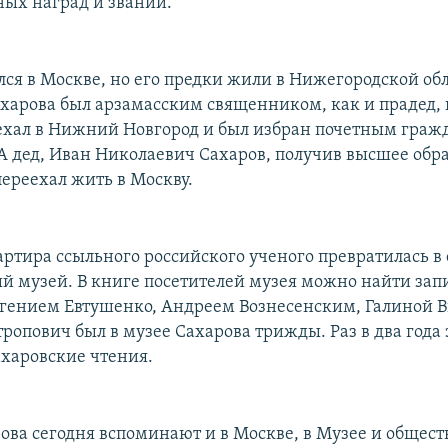
ных наград и званий.
лся в Москве, но его предки жили в Нижегородской обл
харова был арзамасским священником, как и прадед,
ехал в Нижний Новгород и был избран почетным гра
 А дед, Иван Николаевич Сахаров, получив высшее обра
переехал жить в Москву.
вартира ссыльного российского ученого превратилась в 
 музей. В книге посетителей музея можно найти зап
гением Евтушенко, Андреем Вознесенским, Галиной 
ропович был в музее Сахарова трижды. Раз в два года 
ахаровские чтения.
ова сегодня вспоминают и в Москве, в Музее и общес