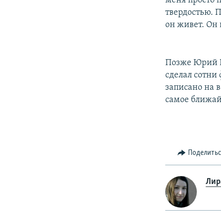
меня просто 
твердостью. П
он живет. Он 
Позже Юрий Р
сделал сотни
записано на в
самое ближа
Поделить
Лир