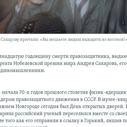
Сахарову кричали: «Вы мешаете людям выходить из вагонов!
емнадцатую годовщину смерти правозащитника, выда
уреата Нобелевской премии мира Андрея Сахарова, ег
 единомышленники.
 - начала 70-х годов прошлого столетия физик-ядерщик
идером правозащитного движения в СССР. В музее-ква
ижнем Новгороде сегодня был День открытых дверей. В
гарина российский ученый переселился вместе со своей
сле того как его отправили в ссылку в Горький, лишив п