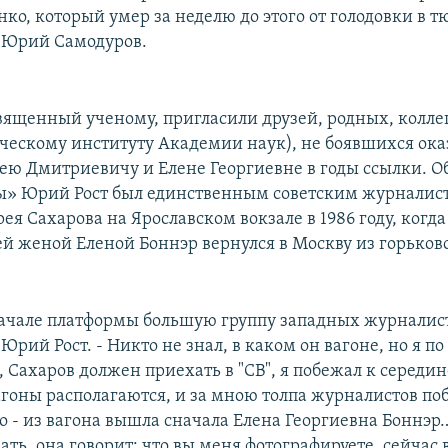
ко, который умер за неделю до этого от голодовки в т
 Юрий Самодуров.
священный ученому, пригласили друзей, родных, колле
ескому институту Академии наук), не боявшихся ока
ю Дмитриевичу и Елене Георгиевне в годы ссылки. О
ы» Юрий Рост был единственным советским журналис
ея Сахарова на Ярославском вокзале в 1986 году, когд
оей женой Еленой Боннэр вернулся в Москву из горьков
начале платформы большую группу западных журналист
Юрий Рост. - Никто не знал, в каком он вагоне, но я по
, Сахаров должен приехать в "СВ", я побежал к середине
агоны располагаются, и за мною толпа журналистов по
о - из вагона вышла сначала Елена Георгиевна Боннэр
ть, она говорит: что вы меня фотографируете, сейчас