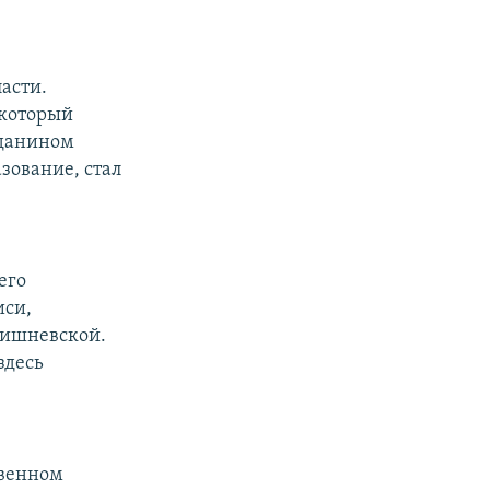
асти.
 который
жданином
зование, стал
его
иси,
Вишневской.
здесь
твенном