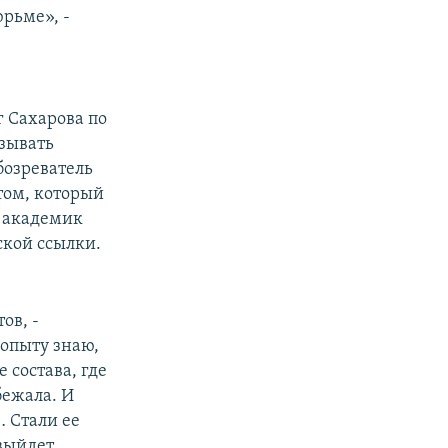
юрьме», -
г Сахарова по
зывать
бозреватель
том, который
а академик
ской ссылки.
ов, -
 опыту знаю,
 состава, где
бежала. И
… Стали ее
 выйдет