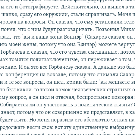
вы его и фотографируете. Действительно, он вышел в т
 шапке, сразу его окружили, стали спрашивать. Меня п
ировал на вопросы. Он сказал, что ему установили теле
 понял, что с ним будут разговаривать. Позвонил Мих
азал, что "вы и ваша жена Бонн
э
р" (Сахаров сказал: о
ию моей жены, потому что она Б
о
ннэр) можете вернут
Горбачева и сказал, что его чувства смешанные, потому
мах томятся политзаключенные, он переживает о том, 
енко. И он это все Горбачеву сказал. А дальше это бы
сс-конференция на вокзале, потому что снимали Сахар
ни и те же вопросы, он шел, крики были: "вы мешаете
 Это был какой-то такой комок человеческих странных
ему вопрос, а он шел и отвечал, беспрестанно повторяя
 Собирается ли он участвовать в политической жизни? 
 знает, потому что он совершенно не представляет, в к
 будет жить. Но меня поразила его абсолютно четкая н
 продолжать вести свою вот эту единственную выбранн