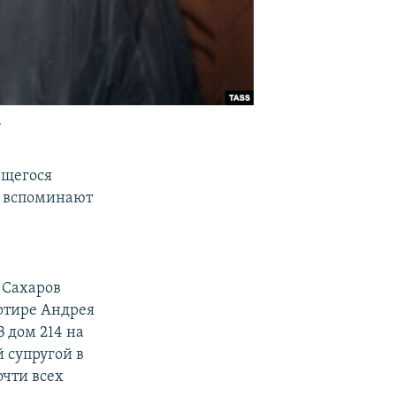
»
ющегося
о вспоминают
 Сахаров
ртире Андрея
 дом 214 на
 супругой в
очти всех