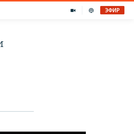
ЭФИР
и