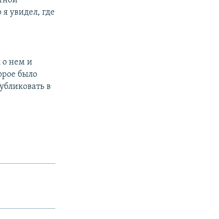
ютной
 я увидел, где
 о нем и
орое было
публиковать в