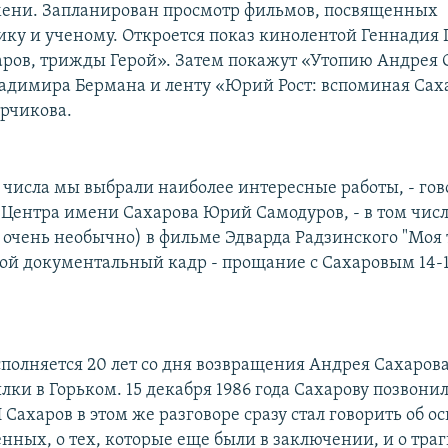
мени. Запланирован просмотр фильмов, посвященных
ку и ученому. Откроется показ кинолентой Геннадия 
ров, трижды Герой». Затем покажут «Утопию Андрея 
адимира Бермана и ленту «Юрий Рост: вспоминая Сах
рчикова.
 числа мы выбрали наиболее интересные работы, - гов
 Центра имени Сахарова Юрий Самодуров, - в том числ
о очень необычно) в фильме Эдварда Радзинского "Моя
кой документальный кадр - прощание с Сахаровым 14-
сполняется 20 лет со дня возвращения Андрея Сахаров
лки в Горьком. 15 декабря 1986 года Сахарову позвон
И Сахаров в этом же разговоре сразу стал говорить об 
нных, о тех, которые еще были в заключении, и о тра