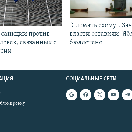
"Сломать схему". За
л санкции против
власти оставили "Ябл
ловек, связанных с
бюллетене
ссии
АЦИЯ
СОЦИАЛЬНЫЕ СЕТИ
ь
 блокировку