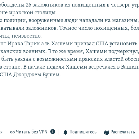
вобождены 25 заложников из похищенных в четверг ут
оне иракской столицы.
 полиции, вооруженные люди нападали на магазины,
хватывали заложников. Точное число похищенных, бо
иты, неизвестно.
нт Ирака Тарик аль-Хашеми призвал США установить
канских военных. В то же время, Хашеми подчеркнул,
 быть увязан с возможностями иракских властей обес
в стране. В начале недели Хашеми встречался в Вашин
 США Джорджем Бушем.
ся
Читать без VPN
Подпишитесь
Распечатать