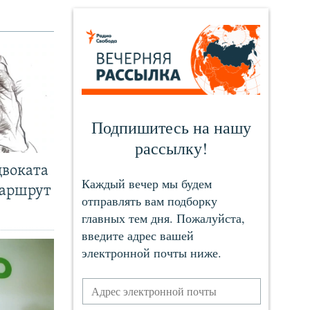
двоката
маршрут