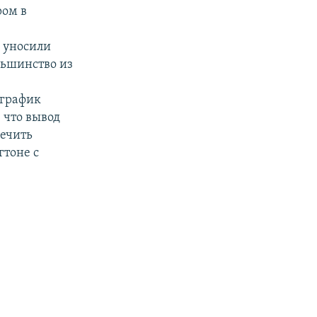
ром в
 уносили
льшинство из
 график
 что вывод
печить
гтоне с