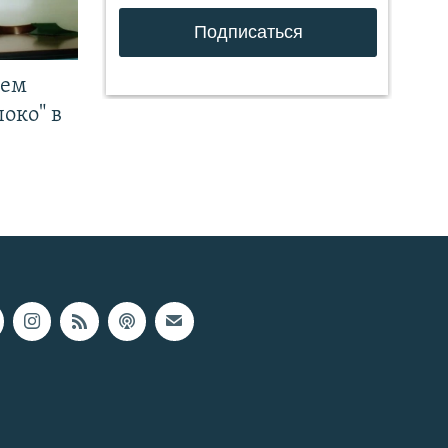
чем
око" в