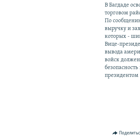
РАСПИСАНИЕ ВЕЩАНИЯ
В Багдаде ос
ПОДПИШИТЕСЬ НА РАССЫЛКУ
торговом рай
По сообщению
выручку и за
которых - ши
Вице-президе
вывода амери
войск должен
безопасность 
президентом
Поделить