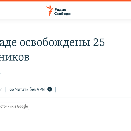
даде освобождены 25
ников
6
ся
Читать без VPN
сточник в Google