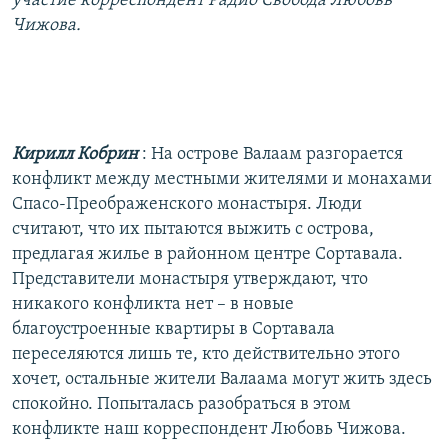
участие корреспондент Радио Свобода Любовь
РАСПИСАНИЕ ВЕЩАНИЯ
Чижова.
ПОДПИШИТЕСЬ НА РАССЫЛКУ
СОЦИАЛЬНЫЕ СЕТИ
Кирилл Кобрин
: На острове Валаам разгорается
конфликт между местными жителями и монахами
Спасо-Преображенского монастыря. Люди
считают, что их пытаются выжить с острова,
Все сайты РСЕ/РС
предлагая жилье в районном центре Сортавала.
Представители монастыря утверждают, что
никакого конфликта нет – в новые
благоустроенные квартиры в Сортавала
переселяются лишь те, кто действительно этого
хочет, остальные жители Валаама могут жить здесь
спокойно. Попыталась разобраться в этом
конфликте наш корреспондент Любовь Чижова.