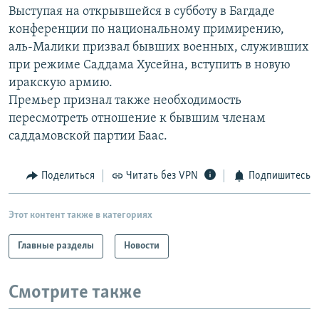
Выступая на открывшейся в субботу в Багдаде
РАСПИСАНИЕ ВЕЩАНИЯ
конференции по национальному примирению,
ПОДПИШИТЕСЬ НА РАССЫЛКУ
аль-Малики призвал бывших военных, служивших
при режиме Саддама Хусейна, вступить в новую
СОЦИАЛЬНЫЕ СЕТИ
иракскую армию.
Премьер признал также необходимость
пересмотреть отношение к бывшим членам
саддамовской партии Баас.
Все сайты РСЕ/РС
Поделиться
Читать без VPN
Подпишитесь
Этот контент также в категориях
Главные разделы
Новости
Смотрите также