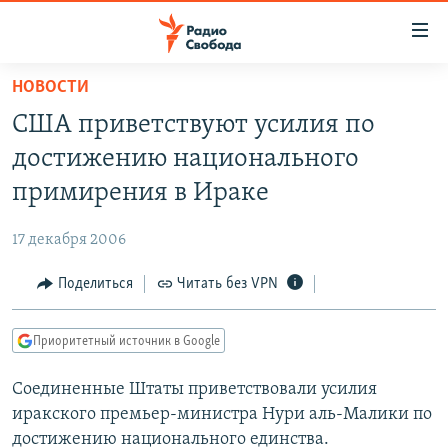
Ссылки
для
упрощенного
НОВОСТИ
ПРОГРАММЫ
доступа
США приветствуют усилия по
ПОДКАСТЫ
Вернуться
достижению национального
к
АВТОРСКИЕ ПРОЕКТЫ
примирения в Ираке
основному
ЦИТАТЫ СВОБОДЫ
содержанию
17 декабря 2006
Вернутся
МНЕНИЯ
к
Поделиться
Читать без VPN
КУЛЬТУРА
главной
навигации
IDEL.РЕАЛИИ
Приоритетный источник в Google
Вернутся
КАВКАЗ.РЕАЛИИ
к
Соединенные Штаты приветствовали усилия
СЕВЕР.РЕАЛИИ
поиску
иракского премьер-министра Нури аль-Малики по
СИБИРЬ.РЕАЛИИ
достижению национального единства.