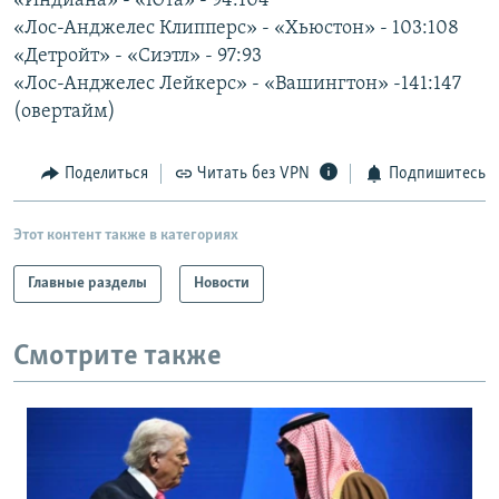
«Индиана» - «Юта» - 94:104
РАСПИСАНИЕ ВЕЩАНИЯ
«Лос-Анджелес Клипперс» - «Хьюстон» - 103:108
«Детройт» - «Сиэтл» - 97:93
ПОДПИШИТЕСЬ НА РАССЫЛКУ
«Лос-Анджелес Лейкерс» - «Вашингтон» -141:147
(овертайм)
СОЦИАЛЬНЫЕ СЕТИ
Поделиться
Читать без VPN
Подпишитесь
Этот контент также в категориях
Все сайты РСЕ/РС
Главные разделы
Новости
Смотрите также