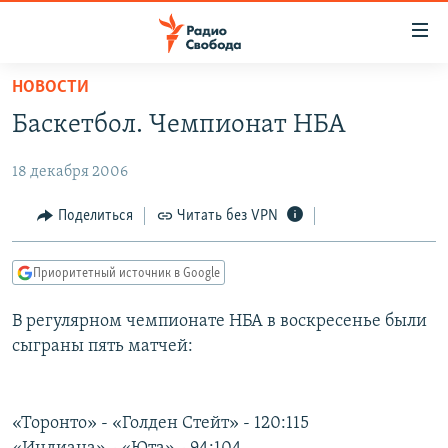
Ссылки
для
упрощенного
НОВОСТИ
ПРОГРАММЫ
доступа
Баскетбол. Чемпионат НБА
ПОДКАСТЫ
Вернуться
к
18 декабря 2006
АВТОРСКИЕ ПРОЕКТЫ
основному
ЦИТАТЫ СВОБОДЫ
Поделиться
Читать без VPN
содержанию
Вернутся
МНЕНИЯ
к
Приоритетный источник в Google
КУЛЬТУРА
главной
В регулярном чемпионате НБА в воскресенье были
навигации
IDEL.РЕАЛИИ
сыграны пять матчей:
Вернутся
КАВКАЗ.РЕАЛИИ
к
СЕВЕР.РЕАЛИИ
поиску
«Торонто» - «Голден Стейт» - 120:115
СИБИРЬ.РЕАЛИИ