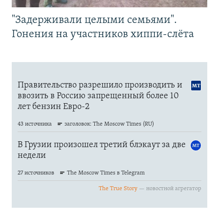
"Задерживали целыми семьями".
Гонения на участников хиппи-слёта