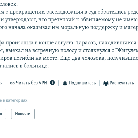
еловек.
ом о прекращении расследования в суд обратились ро
и утверждают, что претензий к обвиняемому не имеют
мого начала оказывал им моральную поддержку и мат
фа произошла в конце августа. Тарасов, находившийся 
, выехал на встречную полосу и столкнулся с "Жигуля
жиров погибли на месте. Еще два человека, получивши
нчались в больнице.
ся
Читать без VPN
Подпишитесь
Распечатать
е в категориях
ы
Новости