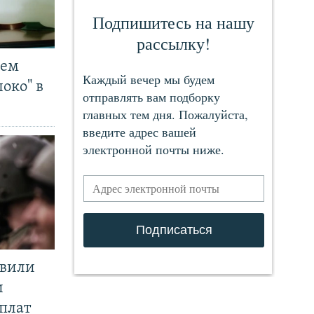
чем
око" в
явили
и
плат