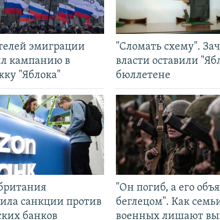
ятелей эмиграции
"Сломать схему". За
ил кампанию в
власти оставили "Ябл
жку "Яблока"
бюллетене
британия
"Он погиб, а его объ
ила санкции против
беглецом". Как семь
ских банков
военных лишают вы