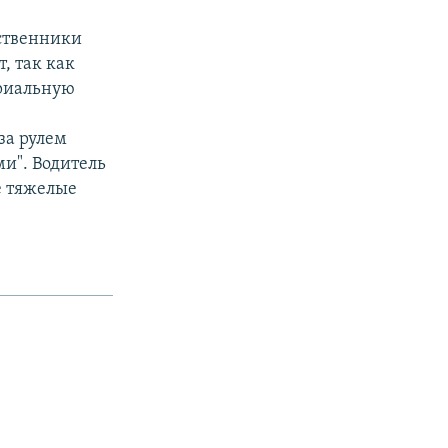
дственники
, так как
ериальную
за рулем
ми". Водитель
е тяжелые