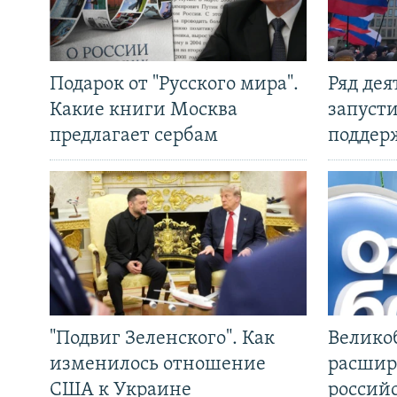
Подарок от "Русского мира".
Ряд де
Какие книги Москва
запуст
предлагает сербам
поддер
"Подвиг Зеленского". Как
Велико
изменилось отношение
расшир
США к Украине
россий