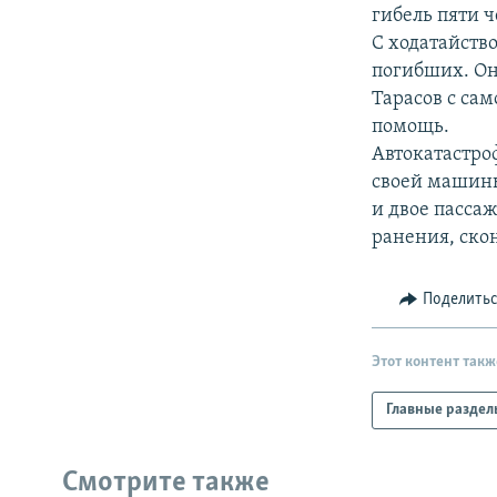
РАСПИСАНИЕ ВЕЩАНИЯ
гибель пяти ч
ПОДПИШИТЕСЬ НА РАССЫЛКУ
С ходатайств
погибших. Он
Тарасов с са
помощь.
Автокатастро
своей машины
и двое пасса
ранения, ско
Поделить
Этот контент такж
Главные раздел
Смотрите также