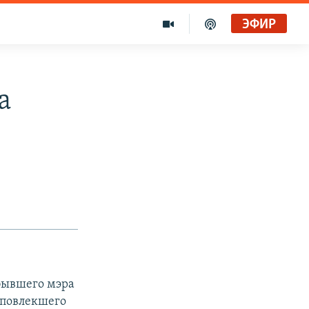
ЭФИР
а
 бывшего мэра
 повлекшего