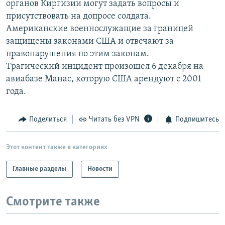
органов Киргизии могут задать вопросы и
РАСПИСАНИЕ ВЕЩАНИЯ
присутствовать на допросе солдата.
ПОДПИШИТЕСЬ НА РАССЫЛКУ
Американские военнослужащие за границей
защищены законами США и отвечают за
правонарушения по этим законам.
СОЦИАЛЬНЫЕ СЕТИ
Трагический инцидент произошел 6 декабря на
авиабазе Манас, которую США арендуют с 2001
года.
Поделиться
Читать без VPN
Подпишитесь
Все сайты РСЕ/РС
Этот контент также в категориях
Главные разделы
Новости
Смотрите также