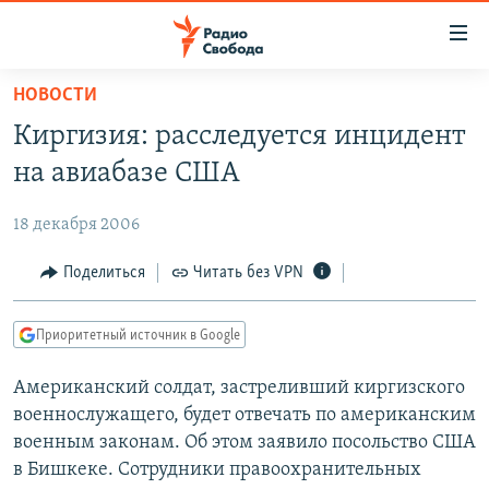
Ссылки
для
упрощенного
НОВОСТИ
ПРОГРАММЫ
доступа
Киргизия: расследуется инцидент
ПОДКАСТЫ
Вернуться
на авиабазе США
к
АВТОРСКИЕ ПРОЕКТЫ
основному
18 декабря 2006
ЦИТАТЫ СВОБОДЫ
содержанию
Вернутся
МНЕНИЯ
Поделиться
Читать без VPN
к
КУЛЬТУРА
главной
Приоритетный источник в Google
навигации
IDEL.РЕАЛИИ
Вернутся
Американский солдат, застреливший киргизского
КАВКАЗ.РЕАЛИИ
к
военнослужащего, будет отвечать по американским
СЕВЕР.РЕАЛИИ
поиску
военным законам. Об этом заявило посольство США
в Бишкеке. Сотрудники правоохранительных
СИБИРЬ.РЕАЛИИ