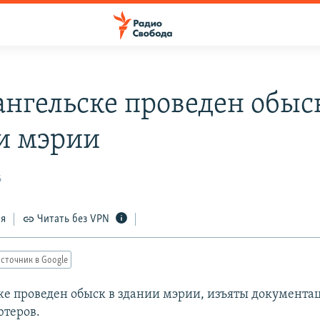
ангельске проведен обыс
и мэрии
6
ся
Читать без VPN
сточник в Google
ке проведен обыск в здании мэрии, изъяты документа
теров.