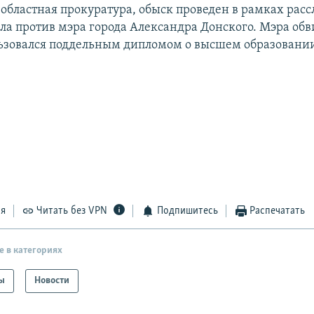
 областная прокуратура, обыск проведен в рамках рас
ела против мэра города Александра Донского. Мэра обв
льзовался поддельным дипломом о высшем образовани
ся
Читать без VPN
Подпишитесь
Распечатать
е в категориях
ы
Новости