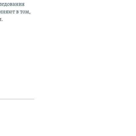
следования
иняют в том,
и.