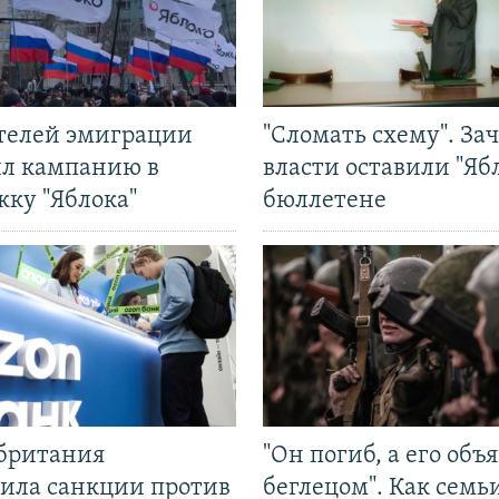
ятелей эмиграции
"Сломать схему". За
ил кампанию в
власти оставили "Ябл
жку "Яблока"
бюллетене
британия
"Он погиб, а его объ
ила санкции против
беглецом". Как семь