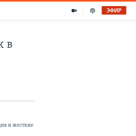
ЭФИР
к в
ция и жесткие