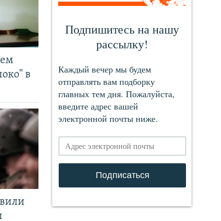
чем
око" в
явили
и