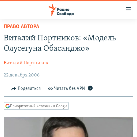
Ссылки
для
упрощенного
ПРАВО АВТОРА
ПРОГРАММЫ
доступа
Виталий Портников: «Модель
ПОДКАСТЫ
Вернуться
Олусегуна Обасанджо»
к
АВТОРСКИЕ ПРОЕКТЫ
основному
Виталий Портников
ЦИТАТЫ СВОБОДЫ
содержанию
Вернутся
22 декабря 2006
МНЕНИЯ
к
КУЛЬТУРА
Поделиться
Читать без VPN
главной
навигации
IDEL.РЕАЛИИ
Вернутся
Приоритетный источник в Google
КАВКАЗ.РЕАЛИИ
к
СЕВЕР.РЕАЛИИ
поиску
СИБИРЬ.РЕАЛИИ