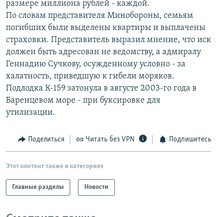
размере миллиона рублей - каждой.
РАСПИСАНИЕ ВЕЩАНИЯ
По словам представителя Минобороны, семьям
ПОДПИШИТЕСЬ НА РАССЫЛКУ
погибших были выделены квартиры и выплачены
страховки. Представитель выразил мнение, что иск
должен быть адресован не ведомству, а адмиралу
СОЦИАЛЬНЫЕ СЕТИ
Геннадию Сучкову, осужденному условно - за
халатность, приведшую к гибели моряков.
Подлодка К-159 затонула в августе 2003-го года в
Баренцевом море - при буксировке для
утилизации.
Все сайты РСЕ/РС
Поделиться
Читать без VPN
Подпишитесь
Этот контент также в категориях
Главные разделы
Новости