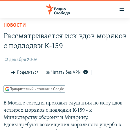
Ссылки
для
упрощенного
НОВОСТИ
ПРОГРАММЫ
доступа
Рассматривается иск вдов моряков
ПОДКАСТЫ
Вернуться
с подлодки К-159
к
АВТОРСКИЕ ПРОЕКТЫ
основному
22 декабря 2006
ЦИТАТЫ СВОБОДЫ
содержанию
Вернутся
МНЕНИЯ
Поделиться
Читать без VPN
к
КУЛЬТУРА
главной
Приоритетный источник в Google
навигации
IDEL.РЕАЛИИ
Вернутся
В Москве сегодня проходят слушания по иску вдов
КАВКАЗ.РЕАЛИИ
к
четырех моряков с подлодки К-159 - к
СЕВЕР.РЕАЛИИ
поиску
Министерству обороны и Минфину.
Вдовы требуют возмещения морального ущерба в
СИБИРЬ.РЕАЛИИ