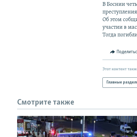
РАСПИСАНИЕ ВЕЩАНИЯ
В Боснии чет
ПОДПИШИТЕСЬ НА РАССЫЛКУ
преступления
Об этом собщ
участии в мас
Тогда погибли
Поделить
Этот контент такж
Главные раздел
Смотрите также