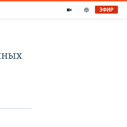
ЭФИР
нных