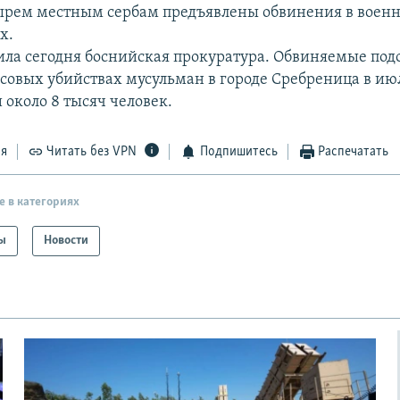
ырем местным сербам предъявлены обвинения в воен
х.
ила сегодня боснийская прокуратура. Обвиняемые под
совых убийствах мусульман в городе Сребреница в июл
 около 8 тысяч человек.
ся
Читать без VPN
Подпишитесь
Распечатать
е в категориях
ы
Новости