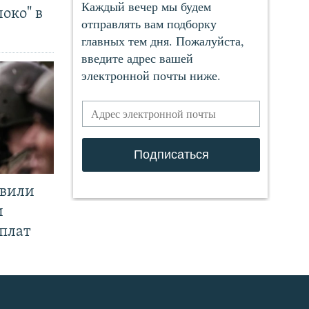
око" в
явили
и
плат