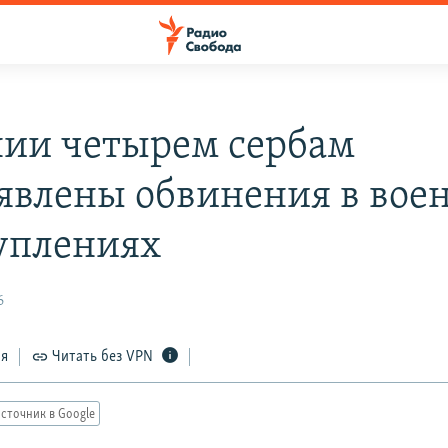
нии четырем сербам
явлены обвинения в вое
уплениях
6
ся
Читать без VPN
сточник в Google