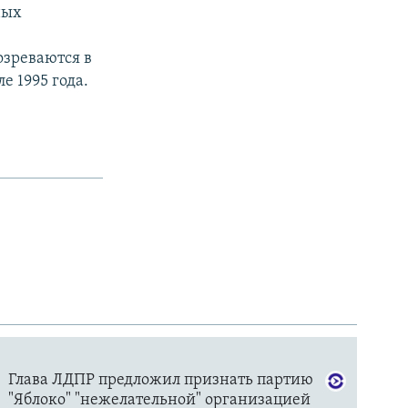
ных
озреваются в
е 1995 года.