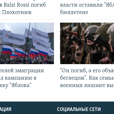
в Balzi Rossi погиб
власти оставили "Ябл
л Плохотнюк
бюллетене
ятелей эмиграции
"Он погиб, а его объ
ил кампанию в
беглецом". Как семь
жку "Яблока"
военных лишают вы
АЦИЯ
СОЦИАЛЬНЫЕ СЕТИ