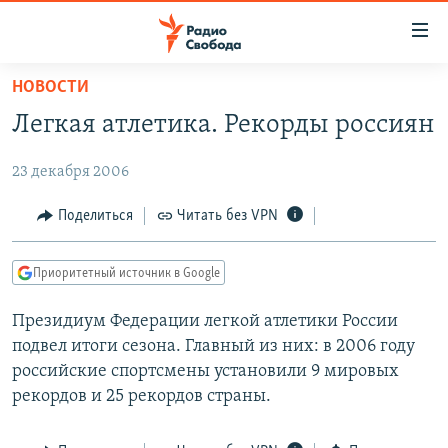
Ссылки
для
упрощенного
НОВОСТИ
ПРОГРАММЫ
доступа
Легкая атлетика. Рекорды россиян
ПОДКАСТЫ
Вернуться
к
23 декабря 2006
АВТОРСКИЕ ПРОЕКТЫ
основному
ЦИТАТЫ СВОБОДЫ
Поделиться
Читать без VPN
содержанию
Вернутся
МНЕНИЯ
к
Приоритетный источник в Google
КУЛЬТУРА
главной
Президиум Федерации легкой атлетики России
навигации
IDEL.РЕАЛИИ
подвел итоги сезона. Главный из них: в 2006 году
Вернутся
КАВКАЗ.РЕАЛИИ
российские спортсмены установили 9 мировых
к
СЕВЕР.РЕАЛИИ
рекордов и 25 рекордов страны.
поиску
СИБИРЬ.РЕАЛИИ