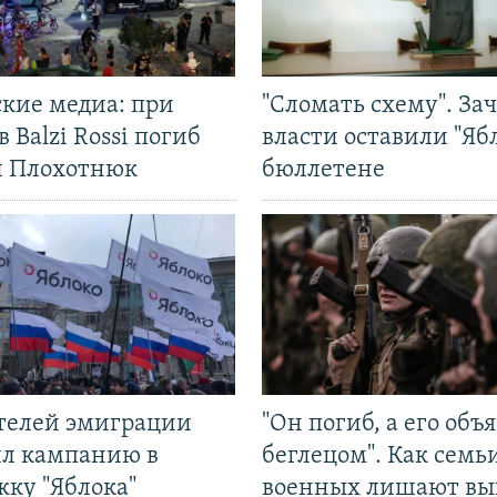
ские медиа: при
"Сломать схему". За
в Balzi Rossi погиб
власти оставили "Ябл
л Плохотнюк
бюллетене
ятелей эмиграции
"Он погиб, а его объ
ил кампанию в
беглецом". Как семь
жку "Яблока"
военных лишают вы