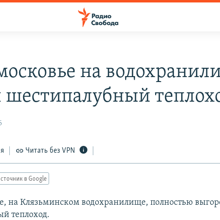
московье на водохранил
л шестипалубный теплох
6
ся
Читать без VPN
сточник в Google
е, на Клязьминском водохранилище, полностью выгор
й теплоход.