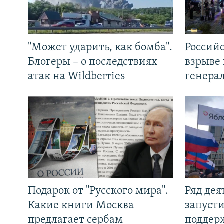
"Может ударить, как бомба".
Россий
Блогеры – о последствиях
взрыве 
атак на Wildberries
генера
Подарок от "Русского мира".
Ряд де
Какие книги Москва
запуст
предлагает сербам
поддер