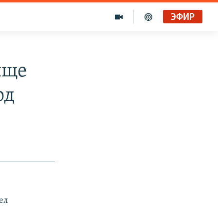
ЭФИР
ище
од
ел