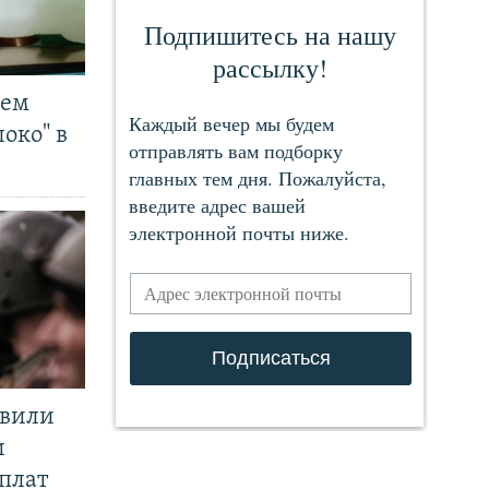
чем
око" в
явили
и
плат