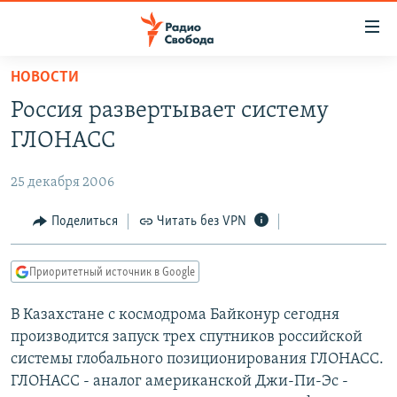
Ссылки
для
упрощенного
НОВОСТИ
ПРОГРАММЫ
доступа
Россия развертывает систему
ПОДКАСТЫ
Вернуться
ГЛОНАСС
к
АВТОРСКИЕ ПРОЕКТЫ
основному
25 декабря 2006
ЦИТАТЫ СВОБОДЫ
содержанию
Вернутся
МНЕНИЯ
Поделиться
Читать без VPN
к
КУЛЬТУРА
главной
Приоритетный источник в Google
навигации
IDEL.РЕАЛИИ
Вернутся
В Казахстане с космодрома Байконур сегодня
КАВКАЗ.РЕАЛИИ
к
производится запуск трех спутников российской
СЕВЕР.РЕАЛИИ
поиску
системы глобального позиционирования ГЛОНАСС.
ГЛОНАСС - аналог американской Джи-Пи-Эс -
СИБИРЬ.РЕАЛИИ