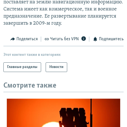
поставляет на землю навигационную информацию.
РАСПИСАНИЕ ВЕЩАНИЯ
Система имеет как коммерческое, так и военное
ПОДПИШИТЕСЬ НА РАССЫЛКУ
предназначение. Ее развертывание планируется
завершить в 2009-м году.
СОЦИАЛЬНЫЕ СЕТИ
Поделиться
Читать без VPN
Подпишитесь
Этот контент также в категориях
Главные разделы
Новости
Все сайты РСЕ/РС
Смотрите также