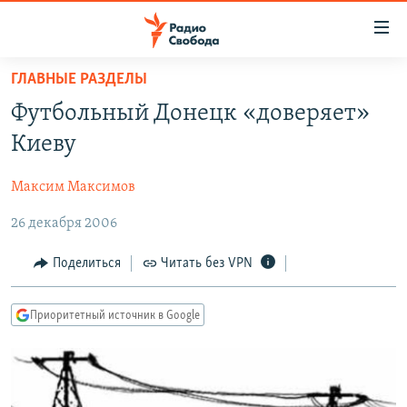
Ссылки
для
упрощенного
ГЛАВНЫЕ РАЗДЕЛЫ
ПРОГРАММЫ
доступа
Футбольный Донецк «доверяет»
ПОДКАСТЫ
Вернуться
Киеву
к
АВТОРСКИЕ ПРОЕКТЫ
основному
Максим Максимов
ЦИТАТЫ СВОБОДЫ
содержанию
Вернутся
26 декабря 2006
МНЕНИЯ
к
КУЛЬТУРА
Поделиться
Читать без VPN
главной
навигации
IDEL.РЕАЛИИ
Вернутся
Приоритетный источник в Google
КАВКАЗ.РЕАЛИИ
к
СЕВЕР.РЕАЛИИ
поиску
СИБИРЬ.РЕАЛИИ