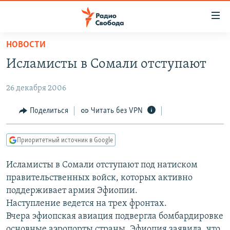
Ссылки
для
упрощенного
НОВОСТИ
ПРОГРАММЫ
доступа
Исламисты в Сомали отступают
ПОДКАСТЫ
Вернуться
к
26 декабря 2006
АВТОРСКИЕ ПРОЕКТЫ
основному
ЦИТАТЫ СВОБОДЫ
Поделиться
Читать без VPN
содержанию
Вернутся
МНЕНИЯ
к
Приоритетный источник в Google
КУЛЬТУРА
главной
Исламисты в Сомали отступают под натиском
навигации
IDEL.РЕАЛИИ
правительственных войск, которых активно
Вернутся
КАВКАЗ.РЕАЛИИ
поддерживает армия Эфиопии.
к
СЕВЕР.РЕАЛИИ
Наступление ведется на трех фронтах.
поиску
Вчера эфиопская авиация подвергла бомбардировке
СИБИРЬ.РЕАЛИИ
основные аэропорты страны. Эфиопия заявила, что