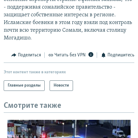
РАСПИСАНИЕ ВЕЩАНИЯ
- поддерживая сомалийское правительство -
защищает собственные интересы в регионе.
ПОДПИШИТЕСЬ НА РАССЫЛКУ
Исламские боевики в этом году взяли под контроль
почти всю территорию Сомали, включая столицу
СОЦИАЛЬНЫЕ СЕТИ
Могадишо.
Поделиться
Читать без VPN
Подпишитесь
Этот контент также в категориях
Все сайты РСЕ/РС
Главные разделы
Новости
Смотрите также