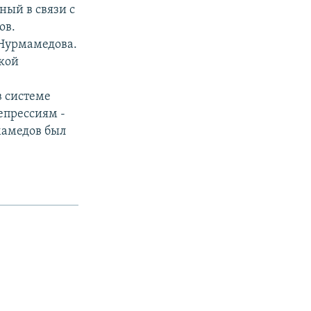
ный в связи с
ов.
 Нурмамедова.
кой
 системе
епрессиям -
мамедов был