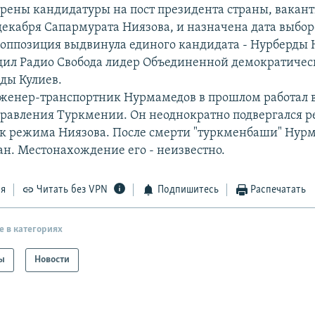
трены кандидатуры на пост президента страны, вакант
декабря Сапармурата Ниязова, и назначена дата выбор
оппозиция выдвинула единого кандидата - Нурберды
щил Радио Свобода лидер Объединенной демократичес
ды Кулиев.
женер-транспортник Нурмамедов в прошлом работал в
правления Туркмении. Он неоднократно подвергался р
к режима Ниязова. После смерти "туркменбаши" Нур
ан. Местонахождение его - неизвестно.
ся
Читать без VPN
Подпишитесь
Распечатать
е в категориях
ы
Новости