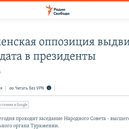
енская оппозиция выдв
дата в президенты
6
ся
Читать без VPN
сточник в Google
егодня проходит заседание Народного Совета - высшег
ьного органа Туркмении.