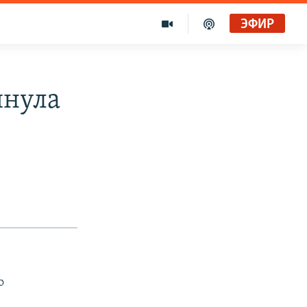
ЭФИР
инула
о