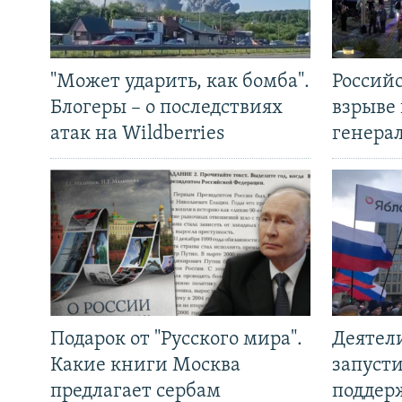
"Может ударить, как бомба".
Россий
Блогеры – о последствиях
взрыве 
атак на Wildberries
генера
Подарок от "Русского мира".
Деятел
Какие книги Москва
запуст
предлагает сербам
поддер