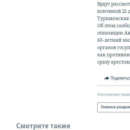
РАСПИСАНИЕ ВЕЩАНИЯ
Будут рассмо
ПОДПИШИТЕСЬ НА РАССЫЛКУ
кончиной 21 
Туркменская 
Об этом сооб
оппозиции Ав
63-летний ин
органов госу
как противни
сразу арестов
Поделить
Этот контент такж
Главные раздел
Смотрите также