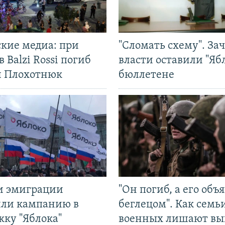
ские медиа: при
"Сломать схему". За
в Balzi Rossi погиб
власти оставили "Ябл
л Плохотнюк
бюллетене
и эмиграции
"Он погиб, а его объ
или кампанию в
беглецом". Как семь
жку "Яблока"
военных лишают вы