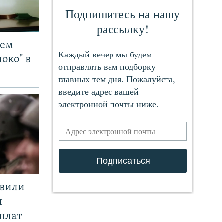
чем
око" в
явили
и
плат