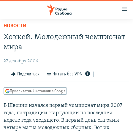
Ссылки
для
упрощенного
НОВОСТИ
ПРОГРАММЫ
доступа
Хоккей. Молодежный чемпионат
ПОДКАСТЫ
Вернуться
мира
к
АВТОРСКИЕ ПРОЕКТЫ
основному
27 декабря 2006
ЦИТАТЫ СВОБОДЫ
содержанию
Вернутся
МНЕНИЯ
Поделиться
Читать без VPN
к
КУЛЬТУРА
главной
Приоритетный источник в Google
навигации
IDEL.РЕАЛИИ
Вернутся
В Швеции начался первый чемпионат мира 2007
КАВКАЗ.РЕАЛИИ
к
года, по традиции стартующий на последней
СЕВЕР.РЕАЛИИ
поиску
неделе года уходящего. В первый день сыграны
четыре матча молодежных сборных. Вот их
СИБИРЬ.РЕАЛИИ