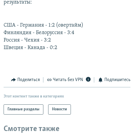
результаты:
РАСПИСАНИЕ ВЕЩАНИЯ
ПОДПИШИТЕСЬ НА РАССЫЛКУ
США - Германия - 1:2 (овертайм)
Финляндия - Белоруссия - 3:4
СОЦИАЛЬНЫЕ СЕТИ
Россия - Чехия - 3:2
Швеция - Канада - 0:2
Все сайты РСЕ/РС
Поделиться
Читать без VPN
Подпишитесь
Этот контент также в категориях
Главные разделы
Новости
Смотрите также