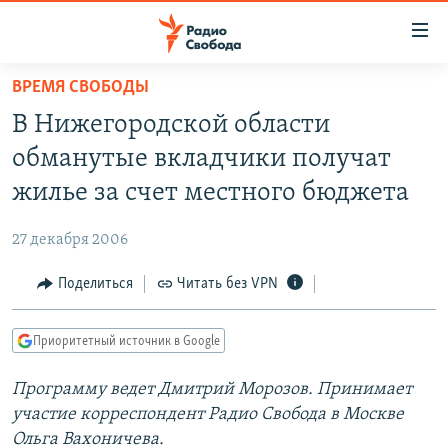
Ссылки
для
упрощенного
ВРЕМЯ СВОБОДЫ
ПРОГРАММЫ
доступа
В Нижегородской области
ПОДКАСТЫ
Вернуться
обманутые вкладчики получат
к
АВТОРСКИЕ ПРОЕКТЫ
жилье за счет местного бюджета
основному
ЦИТАТЫ СВОБОДЫ
содержанию
27 декабря 2006
Вернутся
МНЕНИЯ
к
Поделиться
Читать без VPN
КУЛЬТУРА
главной
навигации
IDEL.РЕАЛИИ
Приоритетный источник в Google
Вернутся
КАВКАЗ.РЕАЛИИ
к
Программу ведет Дмитрий Морозов. Принимает
СЕВЕР.РЕАЛИИ
поиску
участие корреспондент Радио Свобода в Москве
СИБИРЬ.РЕАЛИИ
Ольга Вахоничева.