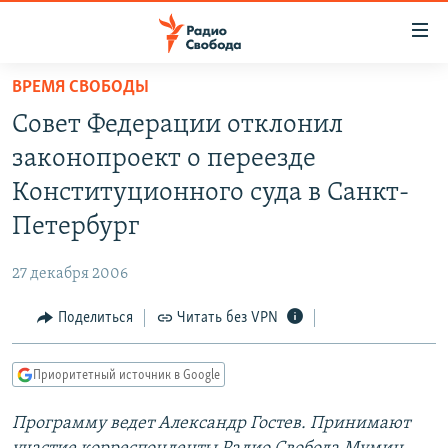
Ссылки
для
упрощенного
ВРЕМЯ СВОБОДЫ
ПРОГРАММЫ
доступа
Совет Федерации отклонил
ПОДКАСТЫ
Вернуться
законопроект о переезде
к
АВТОРСКИЕ ПРОЕКТЫ
Конституционного суда в Санкт-
основному
ЦИТАТЫ СВОБОДЫ
содержанию
Петербург
Вернутся
МНЕНИЯ
к
27 декабря 2006
КУЛЬТУРА
главной
Поделиться
Читать без VPN
навигации
IDEL.РЕАЛИИ
Вернутся
КАВКАЗ.РЕАЛИИ
к
Приоритетный источник в Google
СЕВЕР.РЕАЛИИ
поиску
Программу ведет Александр Гостев. Принимают
СИБИРЬ.РЕАЛИИ