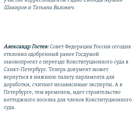
участие корреспонденты Радио Свобода Мумин
РАСПИСАНИЕ ВЕЩАНИЯ
Шакиров и Татьяна Валович.
ПОДПИШИТЕСЬ НА РАССЫЛКУ
СОЦИАЛЬНЫЕ СЕТИ
Александр Гостев:
Совет Федерации России сегодня
отклонил одобренный ранее Госдумой
законопроект о переезде Конституционного суда в
Санкт-Петербург. Теперь документ может
Все сайты РСЕ/РС
вернуться в нижнюю палату парламента для
доработки, считают независимые эксперты. А в
Петербурге, тем временем, идет строительство
коттеджного поселка для членов Конституционного
суда.