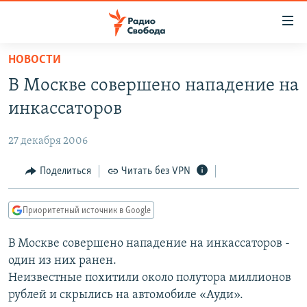
Ссылки
для
упрощенного
НОВОСТИ
ПРОГРАММЫ
доступа
В Москве совершено нападение на
ПОДКАСТЫ
Вернуться
инкассаторов
к
АВТОРСКИЕ ПРОЕКТЫ
основному
27 декабря 2006
ЦИТАТЫ СВОБОДЫ
содержанию
Вернутся
МНЕНИЯ
Поделиться
Читать без VPN
к
КУЛЬТУРА
главной
Приоритетный источник в Google
навигации
IDEL.РЕАЛИИ
Вернутся
В Москве совершено нападение на инкассаторов -
КАВКАЗ.РЕАЛИИ
к
один из них ранен.
СЕВЕР.РЕАЛИИ
поиску
Неизвестные похитили около полутора миллионов
рублей и скрылись на автомобиле «Ауди».
СИБИРЬ.РЕАЛИИ