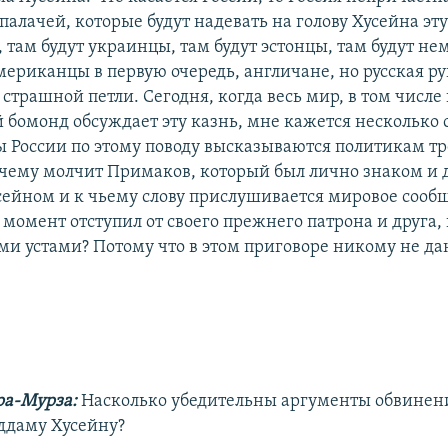
палачей, которые будут надевать на голову Хусейна эту
, там будут украинцы, там будут эстонцы, там будут не
мериканцы в первую очередь, англичане, но русская ру
 страшной петли. Сегодня, когда весь мир, в том числе
 бомонд обсуждает эту казнь, мне кажется несколько
ы России по этому поводу высказываются политикам тр
чему молчит Примаков, который был лично знаком и 
ейном и к чьему слову прислушивается мировое сообщ
 момент отступил от своего прежнего патрона и друга,
ми устами? Потому что в этом приговоре никому не дан
ра-Мурза:
Насколько убедительны аргументы обвинен
ддаму Хусейну?