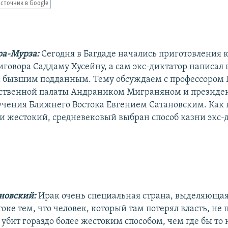
сточник в Google
ра-Мурза:
Сегодня в Багдаде начались приготовления
иговора Саддаму Хусейну, а сам экс-диктатор написал
м бывшим подданным. Тему обсуждаем с профессором
ственной палаты Андраником Миграняном и президе
учения Ближнего Востока Евгением Сатановским. Как 
и жестокий, средневековый выбран способ казни экс-
новский:
Ирак очень специальная страна, выделяющая
ке тем, что человек, который там потерял власть, не п
т убит гораздо более жестоким способом, чем где бы то