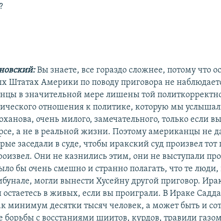
?
новский:
Вы знаете, все гораздо сложнее, потому что о
х Штатах Америки по поводу приговора не наблюдает
анцы в значительной мере лишены той политкорректно
тического отношения к политике, которую мы услышали
ханова, очень милого, замечательного, только если вы
рсе, а не в реальной жизни. Поэтому американцы не д
рые заседали в суде, чтобы иракский суд произвел тот 
роизвел. Они не казнились этим, они не выступали про
было бы очень смешно и странно полагать, что те люди,
ибунале, могли вынести Хусейну другой приговор. Ирак
ы остаетесь в живых, если вы проиграли. В Ираке Садд
к минимум десятки тысяч человек, а может быть и со
де борьбы с восстаниями шиитов, курдов, травили газо