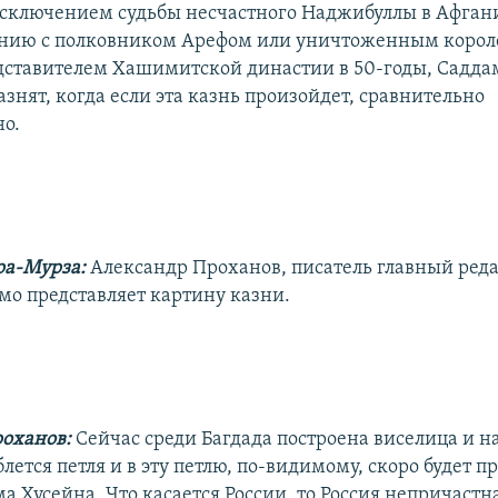
 исключением судьбы несчастного Наджибуллы в Афган
ению с полковником Арефом или уничтоженным корол
ставителем Хашимитской династии в 50-годы, Садда
казнят, когда если эта казнь произойдет, сравнительно
о.
ра-Мурза:
Александр Проханов, писатель главный реда
имо представляет картину казни.
роханов:
Сейчас среди Багдада построена виселица и на
лется петля и в эту петлю, по-видимому, скоро будет п
а Хусейна. Что касается России, то Россия непричастна