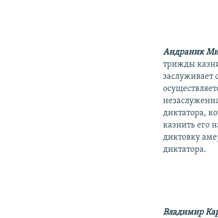
Андраник Ми
трижды казни
заслуживает с
осуществляетс
незаслуженна
диктатора, ко
казнить его 
диктовку аме
диктатора.
Владимир Ка