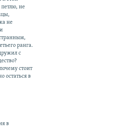
 петлю, не
мцы,
ка не
 и
 странным,
етьего ранга.
дружил с
ество?
 почему стоит
о остаться в
ия в