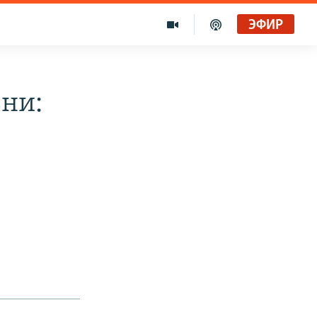
ЭФИР
ни: