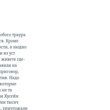
собого траура
ся. Кроме
сти, а заодно
 из уст
 живете где-
авили на
приговор,
тив. Надо
 которые
 не та
ам Хусейн
тни тысяч
м, уничтожали