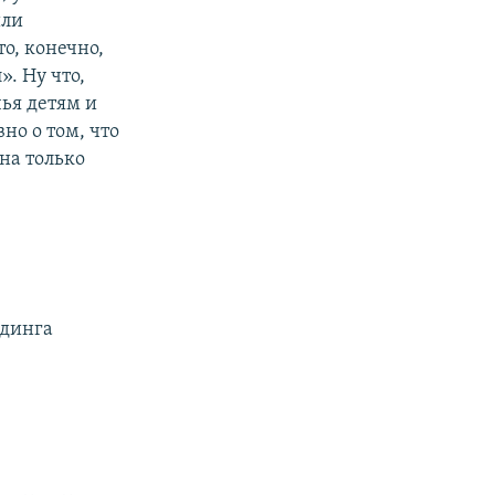
или
о, конечно,
. Ну что,
чья детям и
но о том, что
на только
лдинга
.