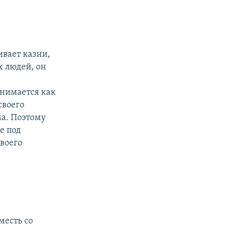
ивает казни,
х людей, он
инимается как
своего
ма. Поэтому
е под
воего
месть со