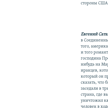
стороны США
Евгений Сата
в Соединенны
того, америк
и того роман
господина Про
нибудь на Ма
иракцев, кото
который он п
сказать, что 
заседали в тр
страна, где в
уничтожил ка
человек в хо