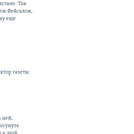
истане. Так
ем Фейсалом,
му еще
ктор газеты
 ней,
росунута
 к этой