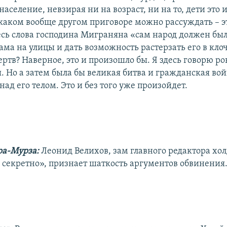
аселение, невзирая ни на возраст, ни на то, дети это 
аком вообще другом приговоре можно рассуждать – эт
есь слова господина Миграняна «сам народ должен был»
ма на улицы и дать возможность растерзать его в кло
ртв? Наверное, это и произошло бы. Я здесь говорю ров
. Но а затем была бы великая битва и гражданская вой
над его телом. Это и без того уже произойдет.
ра-Мурза:
Леонид Велихов, зам главного редактора хо
секретно», признает шаткость аргументов обвинения