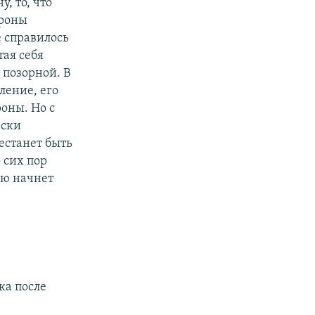
у, то, что
ороны
е справилось
тая себя
 позорной. В
ление, его
роны. Но с
ески
естанет быть
 сих пор
тью начнет
ка после