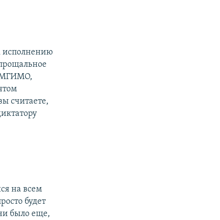
 к исполнению
 прощальное
 МГИМО,
нтом
вы считаете,
диктатору
ся на всем
росто будет
 ни было еще,