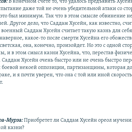
хов:
В конечном счете то, что удалось предъявить Хусейн
пытание даже той не очень убедительной атаки со ст
 это был минимум. Так что в этом смысле обвинение н
чей. Другое дело, что Саддам Хусейн, как известно, счи
 военный Саддам Хусейн считает такую казнь для себя
наверное, какое-то после смерти Хусейна его обожеств
ветская, она, конечно, произойдет. Но это с одной сто
ы, и в этом смысл казни Хусейна, что, перестав физич
, Саддам Хусейн очень быстро или не очень быстро пер
 боевой некоей оппозиции, партизанщины, которая до
раке, и я почти уверен, что она с той или иной скорос
т.
ра-Мурза:
Приобретет ли Саддам Хусейн ореол мучени
ной казни?