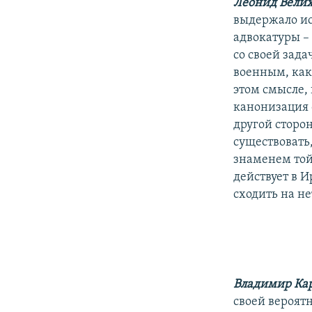
Леонид Вели
выдержало ис
адвокатуры –
со своей зада
военным, как
этом смысле, 
канонизация с
другой сторон
существовать
знаменем той
действует в И
сходить на не
Владимир Ка
своей вероят