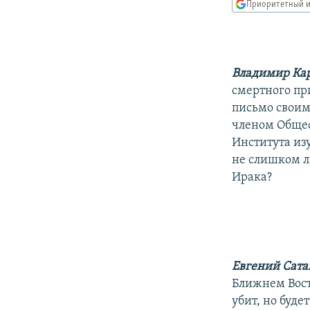
РАСПИСАНИЕ ВЕЩАНИЯ
Приоритетный и
ПОДПИШИТЕСЬ НА РАССЫЛКУ
Владимир Ка
смертного пр
письмо свои
членом Обще
Института из
не слишком л
Ирака?
Евгений Сата
Ближнем Восто
убит, но буде