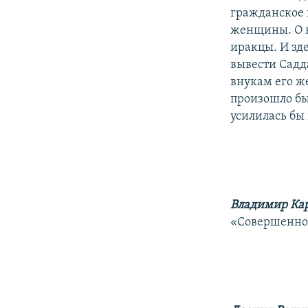
гражданское н
женщины. О к
иракцы. И зд
вывести Садда
внукам его же
произошло бы
усилилась бы 
Владимир Ка
«Совершенно 