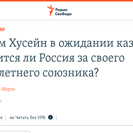
НИ
м Хусейн в ожидании каз
тся ли Россия за своего
летнего союзника?
-Мурза
6
ся
Читать без VPN