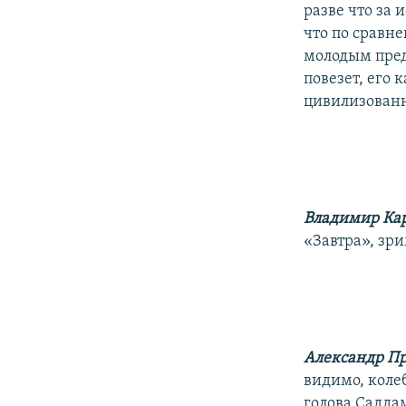
разве что за
что по сравн
молодым пред
повезет, его 
цивилизованн
Владимир Ка
«Завтра», зр
Александр П
видимо, колеб
голова Саддам