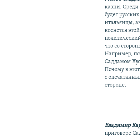
казни. Среди 
будет русских
итальянцы, а
коснется этой
политический
что со сторон
Например, по
Саддамом Хус
Почему в этот
с опечатанны
стороне.
Владимир Ка
приговоре Са