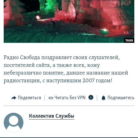
РАСПИСАНИЕ ВЕЩАНИЯ
ПОДПИШИТЕСЬ НА РАССЫЛКУ
СОЦИАЛЬНЫЕ СЕТИ
Радио Свобода поздравляет своих слушателей,
посетителей сайта, а также всех, кому
небезразлично понятие, давшее название нашей
Все сайты РСЕ/РС
радиостанции, с наступившим 2007 годом!
Поделиться
Читать без VPN
Подпишитесь
Коллектив Службы