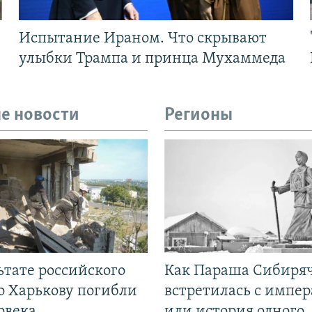
Испытание Ираном. Что скрывают
улыбки Трампа и принца Мухаммеда
е новости
Регионы
ьтате российского
Как Параша Сибиря
о Харькову погибли
встретилась с импе
овека
или история одного