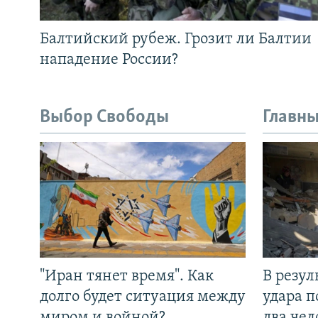
Балтийский рубеж. Грозит ли Балтии
нападение России?
Выбор Свободы
Главны
"Иран тянет время". Как
В резул
долго будет ситуация между
удара п
миром и войной?
два чел