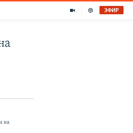
ЭФИР
на
и на