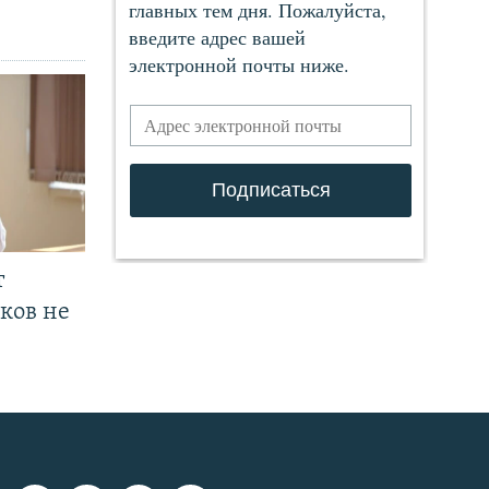
т
ков не