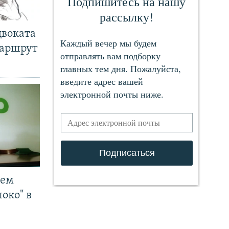
двоката
маршрут
чем
око" в