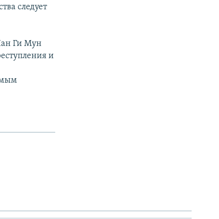
тва следует
Пан Ги Мун
реступления и
ьмым