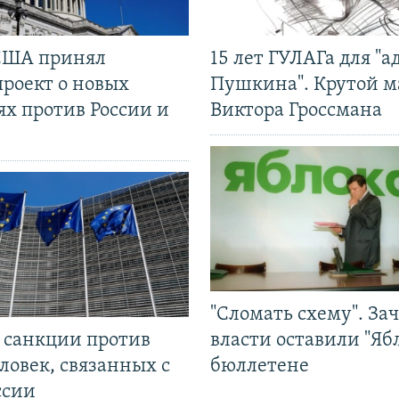
США принял
15 лет ГУЛАГа для "а
проект о новых
Пушкина". Крутой 
ях против России и
Виктора Гроссмана
"Сломать схему". За
л санкции против
власти оставили "Ябл
ловек, связанных с
бюллетене
ссии