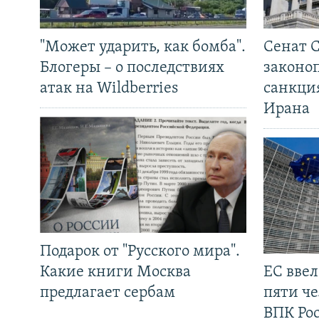
"Может ударить, как бомба".
Сенат 
Блогеры – о последствиях
законо
атак на Wildberries
санкци
Ирана
Подарок от "Русского мира".
Какие книги Москва
ЕС вве
предлагает сербам
пяти че
ВПК Ро