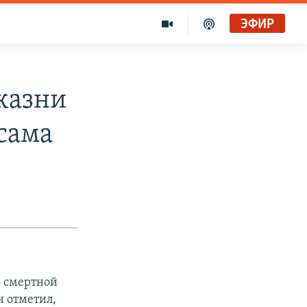
ЭФИР
 казни
сама
о смертной
н отметил,