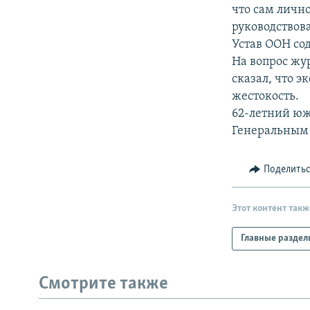
РАСПИСАНИЕ ВЕЩАНИЯ
что сам личн
ПОДПИШИТЕСЬ НА РАССЫЛКУ
руководство
Устав ООН со
На вопрос жу
сказал, что э
жестокость.
62-летний юж
Генеральным 
Поделить
Этот контент такж
Главные раздел
Смотрите также