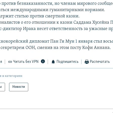
о против безнаказанности, но членам мирового сообщес
ваться международными гуманитарными нормами.
держит статью против смертной казни.
рналистов о его отношении к казни Саддама Хусейна 
кс-диктатор Ирака несет ответственность за ужасные п
нокорейский дипломат Пан Ги Мун 1 января стал вос
секретарем ООН, сменив на этом посту Кофи Аннана.
ся
Читать без VPN
Подпишитесь
Распечатать
е в категориях
ы
Новости