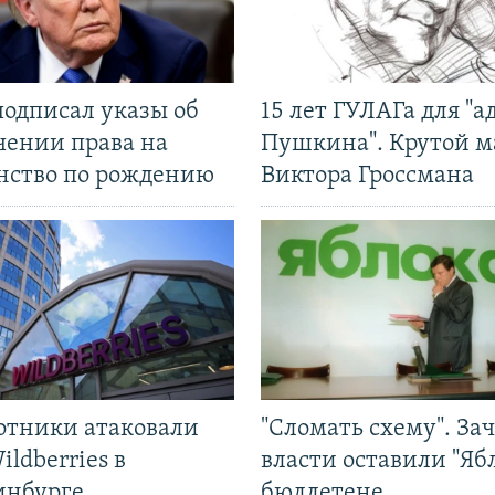
подписал указы об
15 лет ГУЛАГа для "а
чении права на
Пушкина". Крутой 
нство по рождению
Виктора Гроссмана
отники атаковали
"Сломать схему". За
ildberries в
власти оставили "Ябл
инбурге
бюллетене