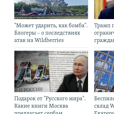
"Может ударить, как бомба".
Трамп 
Блогеры – о последствиях
ограни
атак на Wildberries
гражда
Подарок от "Русского мира".
Беспил
Какие книги Москва
склад W
предлагает сербам
Екатер