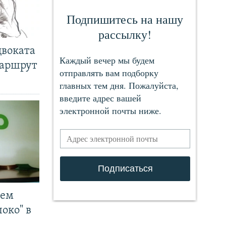
двоката
маршрут
чем
око" в