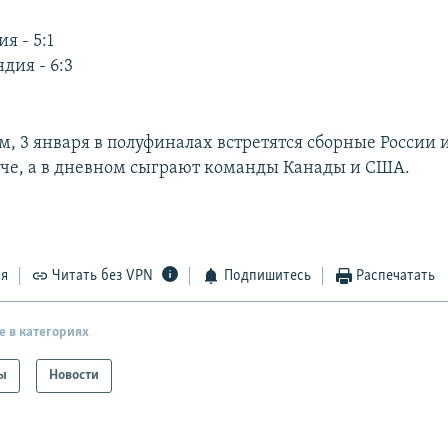
я - 5:1
дия - 6:3
м, 3 января в полуфиналах встретятся сборные России 
че, а в дневном сыграют команды Канады и США.
ся
Читать без VPN
Подпишитесь
Распечатать
е в категориях
ы
Новости