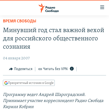
Ссылки
для
упрощенного
ВРЕМЯ СВОБОДЫ
ПРОГРАММЫ
доступа
Минувший год стал важной вехой
ПОДКАСТЫ
Вернуться
для российского общественного
к
АВТОРСКИЕ ПРОЕКТЫ
сознания
основному
ЦИТАТЫ СВОБОДЫ
содержанию
04 января 2007
Вернутся
МНЕНИЯ
к
Поделиться
Читать без VPN
КУЛЬТУРА
главной
навигации
IDEL.РЕАЛИИ
Приоритетный источник в Google
Вернутся
КАВКАЗ.РЕАЛИИ
к
Программу ведет Андрей Шароградский.
СЕВЕР.РЕАЛИИ
поиску
Принимает участие корреспондент Радио Свобода
СИБИРЬ.РЕАЛИИ
Кирилл Кобрин