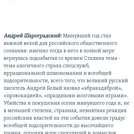
РАСПИСАНИЕ ВЕЩАНИЯ
ПОДПИШИТЕСЬ НА РАССЫЛКУ
СОЦИАЛЬНЫЕ СЕТИ
Андрей Шароградский:
Минувший год стал
важной вехой для российского общественного
сознания: именно тогда в него в полной мере
вернулась подзабытая со времен Сталина тема -
тема алогичного страха спецслужб,
Все сайты РСЕ/РС
иррациональной шпиономании и всеобщей
подозрительности, всего того, что великий русский
писатель Андрей Белый назвал «абракадаброй»,
«провокацией», «праздными мозговыми играми».
Убийства и покушения осени минувшего года и, не
в меньшей степени, странная, невнятная реакция
российских властей на эти события довели градус
всеобщей подозрительности до высочайшего
уровня, породив море спекуляций и домыслов.