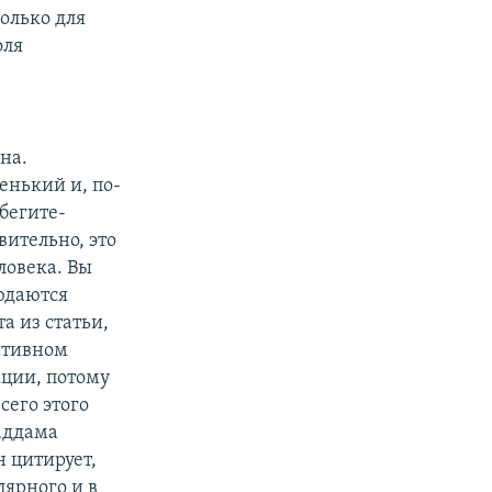
только для
оля
на.
енький и, по-
 бегите-
вительно, это
ловека. Вы
людаются
а из статьи,
ативном
ации, потому
сего этого
Саддама
н цитирует,
лярного и в