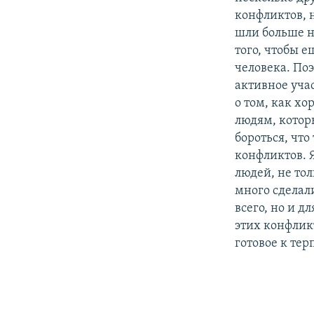
конфликтов, 
шли больше н
того, чтобы е
человека. По
активное уча
о том, как хо
людям, котор
бороться, что
конфликтов. Я
людей, не то
много сделал
всего, но и д
этих конфликт
готовое к те