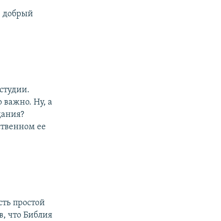
, добрый
студии.
 важно. Ну, а
дания?
ственном ее
сть простой
в, что Библия