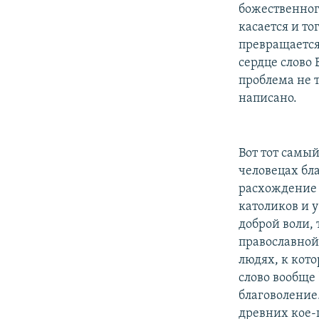
божественног
касается и т
превращается
сердце слово 
проблема не т
написано.
Вот тот самы
человецах бл
расхождение 
католиков и у
доброй воли, 
православной 
людях, к кот
слово вообще 
благоволение.
древних кое-г