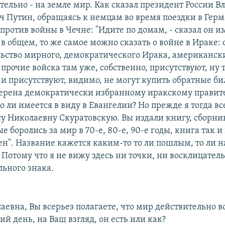
тельно - на земле мир. Как сказал президент России 
 Путин, обращаясь к немцам во время поездки в Гер
против войны в Чечне: "Идите по домам, - сказал он им
 в общем, то же самое можно сказать о войне в Ираке:
льство мирного, демократического Ирака, американск
прочие войска там уже, собственно, присутствуют, ну т
 и присутствуют, видимо, не могут купить обратные би
верена демократически избранному иракскому правите
о ли имеется в виду в Евангелии? Но прежде я тогда вс
у Николаевну Скуратовскую. Вы издали книгу, сборни
е боролись за мир в 70-е, 80-е, 90-е годы, книга так 
н". Название кажется каким-то то ли пошлым, то ли н
Потому что я не вижу здесь ни точки, ни восклицатель
льного знака.
аевна, Вы всерьез полагаете, что мир действительно 
й день, на Ваш взгляд, он есть или как?