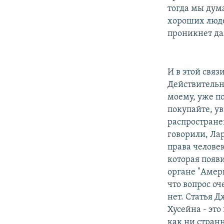
тогда мы дума
хороших люде
проникнет даж
И в этой связ
Действительн
моему, уже по
покупайте, ув
распростране
говорили, Ла
права человек
которая появ
органе "Амер
что вопрос оч
нет. Статья Д
Хусейна - это
как ни странн