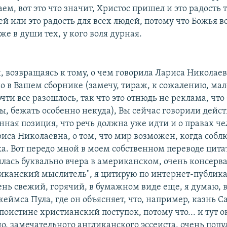
ем, вот это что значит, Христос пришел и это радость 
й или это радость для всех людей, потому что Божья в
е в души тех, у кого воля дурная.
и, возвращаясь к тому, о чем говорила Лариса Николаев
о в Вашем сборнике (замечу, тираж, к сожалению, мал
чти все разошлось, так что это отнюдь не реклама, что
ы, бежать особенно некуда), Вы сейчас говорили дейст
нная позиция, что речь должна уже идти и о правах че
риса Николаевна, о том, что мир возможен, когда соб
а. Вот передо мной в моем собственном переводе цитат
илась буквально вчера в американском, очень консерв
иканский мыслитель", я цитирую по интернет-публик
ень свежий, горячий, в бумажном виде еще, я думаю, в
жеймса Пула, где он объясняет, что, например, казнь 
 поистине христианский поступок, потому что... и тут о
о, замечательного англиканского эссеиста, очень попу