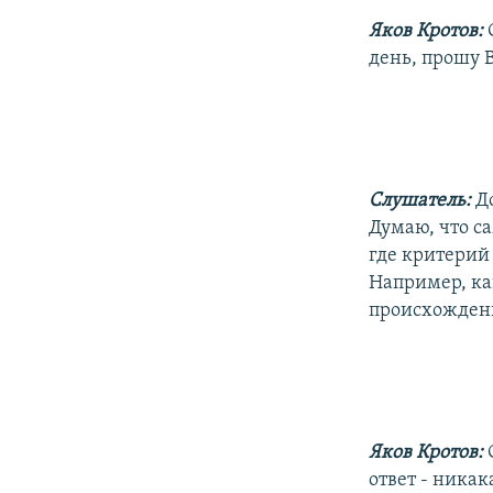
Яков Кротов:
день, прошу В
Слушатель:
Д
Думаю, что са
где критерий
Например, ка
происхождени
Яков Кротов:
ответ - ника