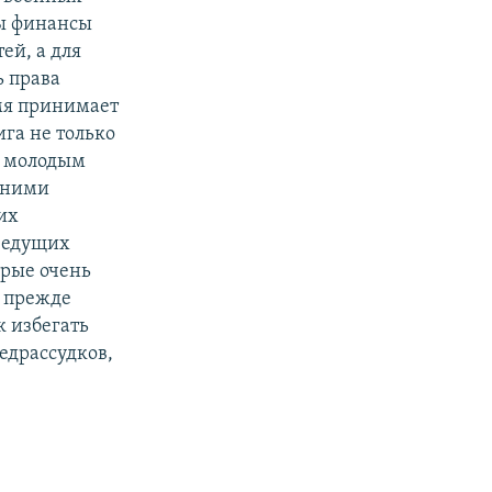
бы финансы
ей, а для
ь права
емя принимает
га не только
на молодым
с ними
тих
 ведущих
орые очень
, прежде
к избегать
едрассудков,