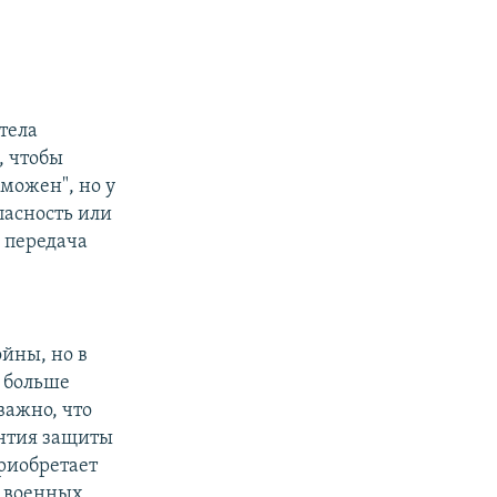
отела
, чтобы
можен", но у
пасность или
я передача
ойны, но в
и больше
важно, что
антия защиты
приобретает
о военных