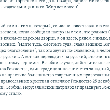
анович Горбенко и его дочь Тамара, Лариса Николаев
 - издательница книги "Мир возможен".
ий гимн - гимн, который, согласно повествованию ева
воспели, когда сообщили пастухам о том, что родился 
 в каком-то царском дворце, а он здесь, рядом с ними, 
вотных. "Идите туда, смотрите туда, слава вышних Бог
цех благоволение", так это звучит по-славянски, в чел
-русски... А вот как переводить на русский, это очень
ще к этому вернемся. В любом случае, действительно с
ков Рождества, один традиционно считается западный,
о на практике большинство современных православны
православных христиан отмечают Рождество 25 декаб
сии, Сербии, Иерусалимский патриархат празднуют Рож
вому стилю.