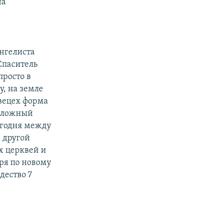
на
нгелиста
Спаситель
просто в
у, на земле
овецех форма
 сложный
егодня между
 другой
х церквей и
ря по новому
дество 7