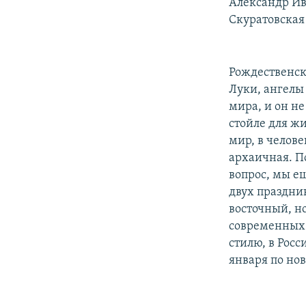
РАСПИСАНИЕ ВЕЩАНИЯ
Александр Ив
Скуратовская
ПОДПИШИТЕСЬ НА РАССЫЛКУ
Рождественск
Луки, ангелы 
мира, и он не
стойле для жи
мир, в челове
архаичная. По
вопрос, мы е
двух праздни
восточный, н
современных 
стилю, в Рос
января по но