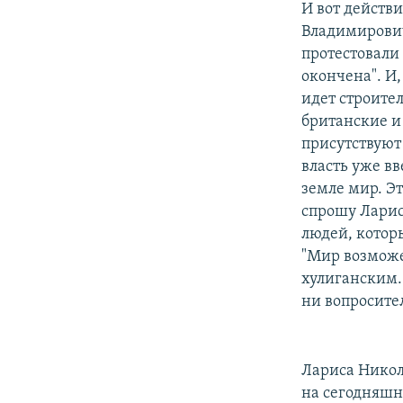
И вот действи
Владимирович
протестовали 
окончена". И,
идет строите
британские и 
присутствуют
власть уже в
земле мир. Эт
спрошу Ларис
людей, которы
"Мир возможе
хулиганским. 
ни вопросите
Лариса Никол
на сегодняшни