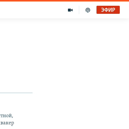
ЭФИР
стной,
квакер