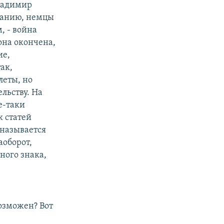
Владимир
манию, немцы
, - война
 она окончена,
ие,
ак,
леты, но
льству. На
е-таки
к статей
и называется
аоборот,
ного знака,
возможен? Вот