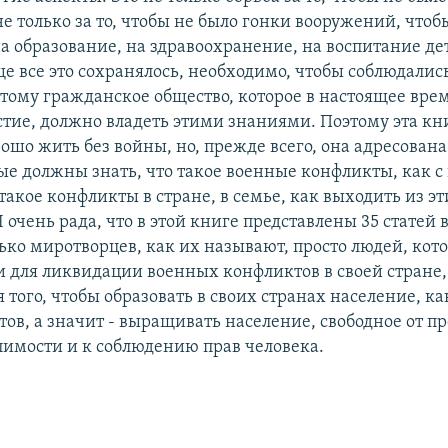
не только за то, чтобы не было гонки вооружений, что
а образование, на здравоохранение, на воспитание дет
ще все это сохранялось, необходимо, чтобы соблюдалис
этому гражданское общество, которое в настоящее вр
стие, должно владеть этими знаниями. Поэтому эта кни
рошо жить без войны, но, прежде всего, она адресова
ые должны знать, что такое военные конфликты, как 
 такое конфликты в стране, в семье, как выходить из э
 очень рада, что в этой книге представлены 35 статей
лько миротворцев, как их называют, просто людей, кот
и для ликвидации военных конфликтов в своей стране
ля того, чтобы образовать в своих странах население, ка
ов, а значит - выращивать население, свободное от пр
рпимости и к соблюдению прав человека.