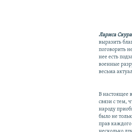
Лариса Скура
выразить благ
поговорить н
нее есть под
военные разр
весьма актуа
В настоящее в
связи с тем, 
народу приоб
было не толь
прав каждого
несколько дру