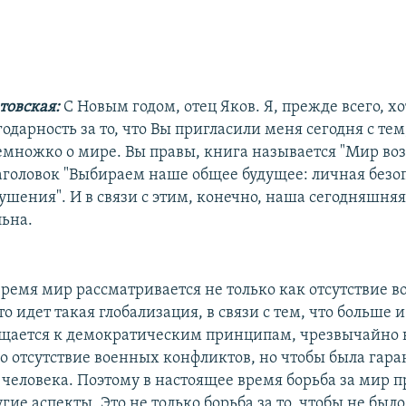
товская:
С Новым годом, отец Яков. Я, прежде всего, х
одарность за то, что Вы пригласили меня сегодня с тем
емножко о мире. Вы правы, книга называется "Мир воз
заголовок "Выбираем наше общее будущее: личная безо
ушения". И в связи с этим, конечно, наша сегодняшня
льна.
ремя мир рассматривается не только как отсутствие в
что идет такая глобализация, в связи с тем, что больше 
щается к демократическим принципам, чрезвычайно 
ко отсутствие военных конфликтов, но чтобы была гар
 человека. Поэтому в настоящее время борьба за мир 
гие аспекты. Это не только борьба за то, чтобы не был