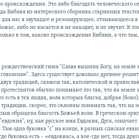
о происхождения. Это либо благодать человеческого с
огда Библия из интересного сборника старинных тексто
 для нас в звучащее и резонирующее, отзывающееся 
Божье, либо не касается и не находит, и не звучит. К то
олько в том, каково происхождение Библии, а что там,
й рождественский гимн "Слава вышних Богу, на земле 
аговоление". Здесь существует довольно древнее реши
двух традиций, скажем так, католической и православ
 протестантов обычно понимают это так, что на земле
то есть в тех людях, воля которых благая, добрая (боно).
традиции, скорее, это склонны понимать так, что на 
орым обращена благость Божьей воли. В греческом ори
"евдокия", ну, как русское имя Евдокия, Дуся, означает
 Там одна буковка "с" на конце, в разных списках ева
де буковка есть – «евдокиас», а кое-где нет, тогда дру