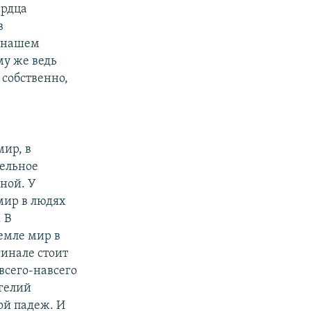
ердца
в
в нашем
му же ведь
 собственно,
мир, в
тельное
ной. У
 мир в людях
 В
земле мир в
гинале стоит
 всего-навсего
нгелий
гой падеж. И