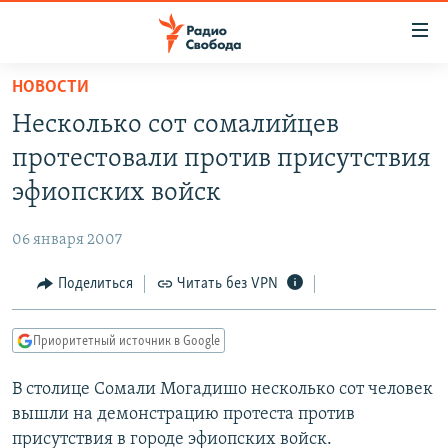
Ссылки
для
упрощенного
НОВОСТИ
ПРОГРАММЫ
доступа
Несколько сот сомалийцев
ПОДКАСТЫ
Вернуться
протестовали против присутствия
к
АВТОРСКИЕ ПРОЕКТЫ
эфиопских войск
основному
ЦИТАТЫ СВОБОДЫ
содержанию
06 января 2007
Вернутся
МНЕНИЯ
к
Поделиться
Читать без VPN
КУЛЬТУРА
главной
навигации
IDEL.РЕАЛИИ
Приоритетный источник в Google
Вернутся
КАВКАЗ.РЕАЛИИ
к
В столице Сомали Могадишо несколько сот человек
СЕВЕР.РЕАЛИИ
поиску
вышли на демонстрацию протеста против
СИБИРЬ.РЕАЛИИ
присутствия в городе эфиопских войск.