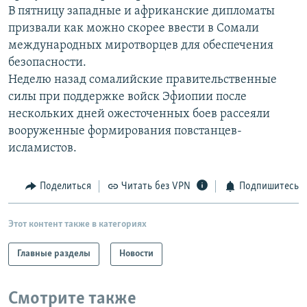
В пятницу западные и африканские дипломаты
РАСПИСАНИЕ ВЕЩАНИЯ
призвали как можно скорее ввести в Сомали
ПОДПИШИТЕСЬ НА РАССЫЛКУ
международных миротворцев для обеспечения
безопасности.
СОЦИАЛЬНЫЕ СЕТИ
Неделю назад сомалийские правительственные
силы при поддержке войск Эфиопии после
нескольких дней ожесточенных боев рассеяли
вооруженные формирования повстанцев-
исламистов.
Все сайты РСЕ/РС
Поделиться
Читать без VPN
Подпишитесь
Этот контент также в категориях
Главные разделы
Новости
Смотрите также