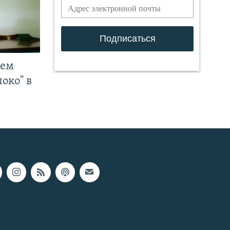
чем
око" в