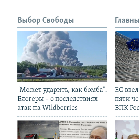
Выбор Свободы
Главны
"Может ударить, как бомба".
ЕС вве
Блогеры – о последствиях
пяти че
атак на Wildberries
ВПК Ро