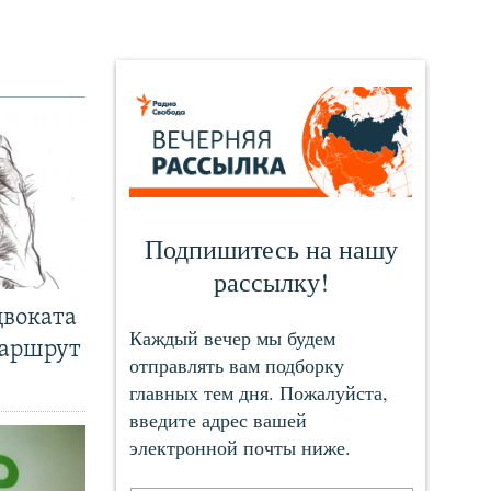
двоката
маршрут