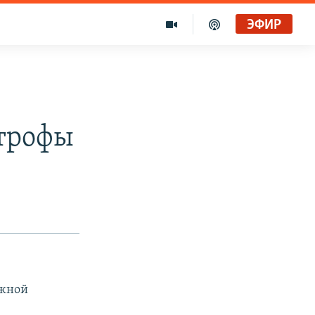
ЭФИР
строфы
ожной