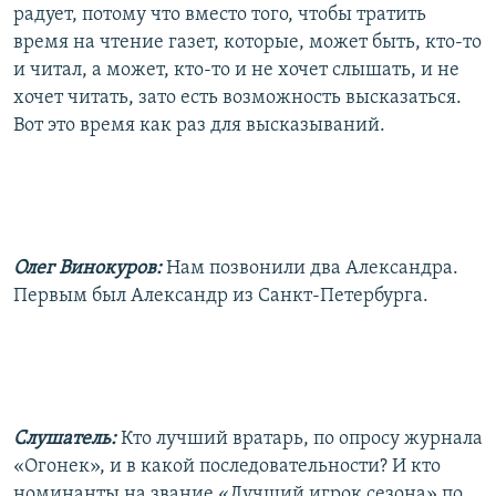
радует, потому что вместо того, чтобы тратить
РАСПИСАНИЕ ВЕЩАНИЯ
время на чтение газет, которые, может быть, кто-то
ПОДПИШИТЕСЬ НА РАССЫЛКУ
и читал, а может, кто-то и не хочет слышать, и не
хочет читать, зато есть возможность высказаться.
СОЦИАЛЬНЫЕ СЕТИ
Вот это время как раз для высказываний.
Олег Винокуров:
Нам позвонили два Александра.
Все сайты РСЕ/РС
Первым был Александр из Санкт-Петербурга.
Слушатель:
Кто лучший вратарь, по опросу журнала
«Огонек», и в какой последовательности? И кто
номинанты на звание «Лучший игрок сезона» по