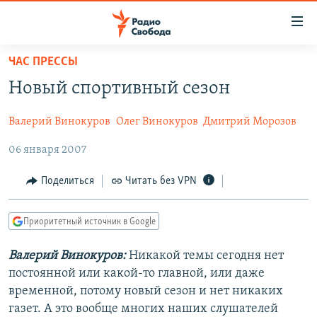
Ссылки
для
упрощенного
ЧАС ПРЕССЫ
ПРОГРАММЫ
доступа
Новый спортивный сезон
ПОДКАСТЫ
Вернуться
к
Валерий Винокуров
Олег Винокуров
Дмитрий Морозов
АВТОРСКИЕ ПРОЕКТЫ
основному
06 января 2007
ЦИТАТЫ СВОБОДЫ
содержанию
Вернутся
МНЕНИЯ
Поделиться
Читать без VPN
к
КУЛЬТУРА
главной
Приоритетный источник в Google
навигации
IDEL.РЕАЛИИ
Вернутся
КАВКАЗ.РЕАЛИИ
Валерий Винокуров:
Никакой темы сегодня нет
к
постоянной или какой-то главной, или даже
СЕВЕР.РЕАЛИИ
поиску
временной, потому новый сезон и нет никаких
СИБИРЬ.РЕАЛИИ
газет. А это вообще многих наших слушателей