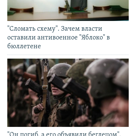
"Сломать схему". Зачем власти
оставили антивоенное "Яблоко" в
бюллетене
"Он погиб, а его объявили беглецом".