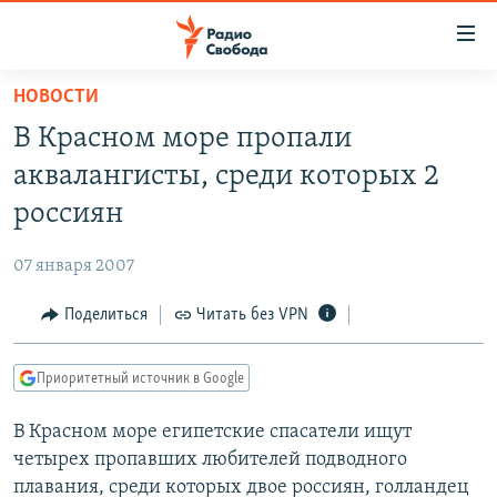
Ссылки
для
упрощенного
НОВОСТИ
ПРОГРАММЫ
доступа
В Красном море пропали
ПОДКАСТЫ
Вернуться
аквалангисты, среди которых 2
к
АВТОРСКИЕ ПРОЕКТЫ
россиян
основному
ЦИТАТЫ СВОБОДЫ
содержанию
07 января 2007
Вернутся
МНЕНИЯ
к
Поделиться
Читать без VPN
КУЛЬТУРА
главной
навигации
IDEL.РЕАЛИИ
Приоритетный источник в Google
Вернутся
КАВКАЗ.РЕАЛИИ
к
В Красном море египетские спасатели ищут
СЕВЕР.РЕАЛИИ
поиску
четырех пропавших любителей подводного
СИБИРЬ.РЕАЛИИ
плавания, среди которых двое россиян, голландец