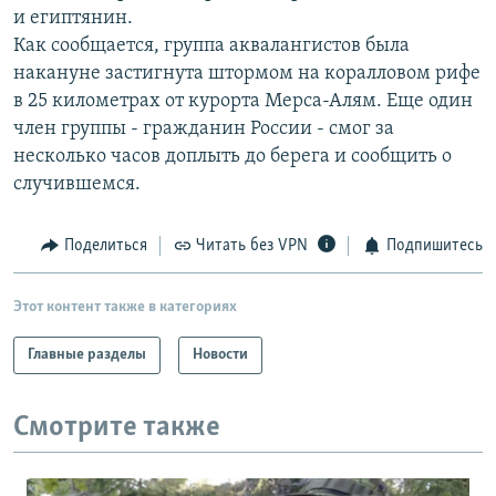
и египтянин.
РАСПИСАНИЕ ВЕЩАНИЯ
Как сообщается, группа аквалангистов была
ПОДПИШИТЕСЬ НА РАССЫЛКУ
накануне застигнута штормом на коралловом рифе
в 25 километрах от курорта Мерса-Алям. Еще один
СОЦИАЛЬНЫЕ СЕТИ
член группы - гражданин России - смог за
несколько часов доплыть до берега и сообщить о
случившемся.
Поделиться
Читать без VPN
Подпишитесь
Все сайты РСЕ/РС
Этот контент также в категориях
Главные разделы
Новости
Смотрите также