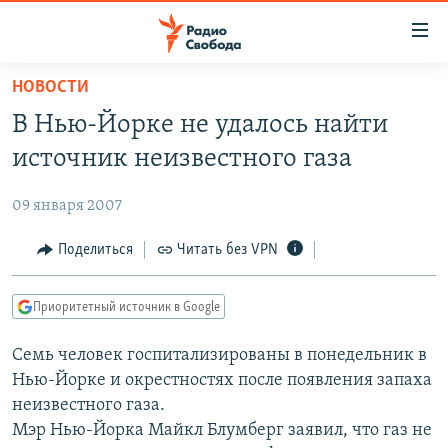
Ссылки
для
упрощенного
НОВОСТИ
ПРОГРАММЫ
доступа
В Нью-Йорке не удалось найти
ПОДКАСТЫ
Вернуться
источник неизвестного газа
к
АВТОРСКИЕ ПРОЕКТЫ
основному
09 января 2007
ЦИТАТЫ СВОБОДЫ
содержанию
Вернутся
МНЕНИЯ
Поделиться
Читать без VPN
к
КУЛЬТУРА
главной
Приоритетный источник в Google
навигации
IDEL.РЕАЛИИ
Вернутся
Семь человек госпитализированы в понедельник в
КАВКАЗ.РЕАЛИИ
к
Нью-Йорке и окрестностях после появления запаха
СЕВЕР.РЕАЛИИ
поиску
неизвестного газа.
Мэр Нью-Йорка Майкл Блумберг заявил, что газ не
СИБИРЬ.РЕАЛИИ