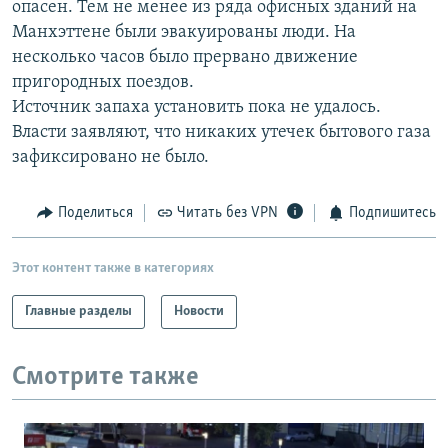
опасен. Тем не менее из ряда офисных зданий на
РАСПИСАНИЕ ВЕЩАНИЯ
Манхэттене были эвакуированы люди. На
ПОДПИШИТЕСЬ НА РАССЫЛКУ
несколько часов было прервано движение
пригородных поездов.
Источник запаха установить пока не удалось.
СОЦИАЛЬНЫЕ СЕТИ
Власти заявляют, что никаких утечек бытового газа
зафиксировано не было.
Поделиться
Читать без VPN
Подпишитесь
Все сайты РСЕ/РС
Этот контент также в категориях
Главные разделы
Новости
Смотрите также