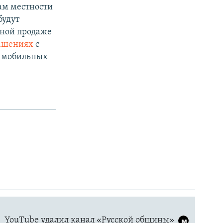
ам местности
будут
чной продаже
лашениях
с
а мобильных