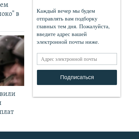
чем
око" в
явили
и
плат