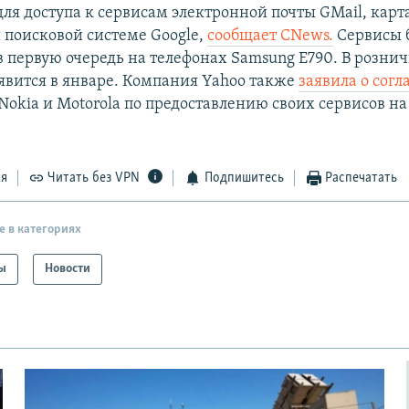
ля доступа к сервисам электронной почты GMail, карт
и поисковой системе Google,
сообщает CNews.
Сервисы 
в первую очередь на телефонах Samsung E790. В розни
оявится в январе. Компания Yahoo также
заявила о сог
okia и Motorola по предоставлению своих сервисов н
ся
Читать без VPN
Подпишитесь
Распечатать
е в категориях
ы
Новости