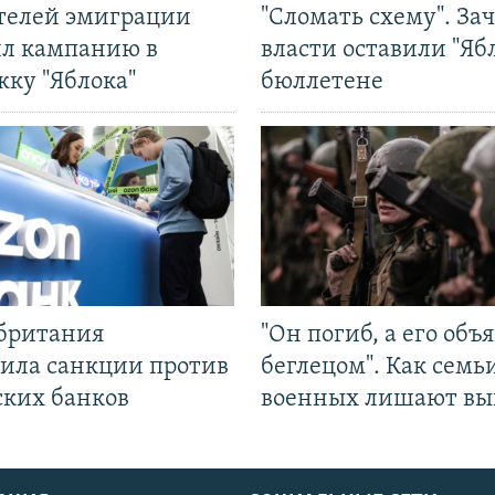
ятелей эмиграции
"Сломать схему". За
ил кампанию в
власти оставили "Ябл
жку "Яблока"
бюллетене
британия
"Он погиб, а его объ
ила санкции против
беглецом". Как семь
ских банков
военных лишают вы