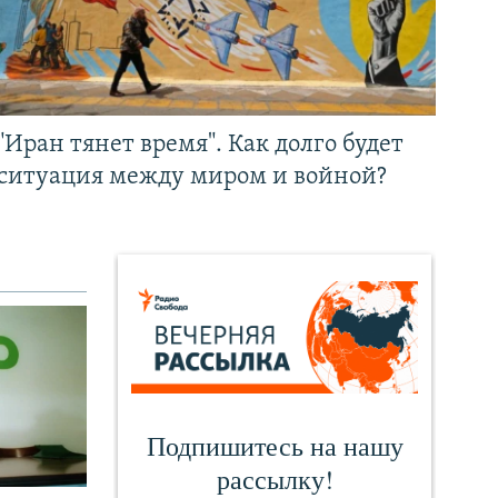
"Иран тянет время". Как долго будет
ситуация между миром и войной?