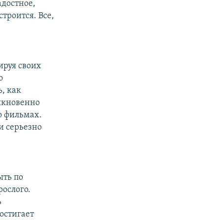
адостное,
строится. Все,
ируя своих
о
, как
ыкновенно
о фильмах.
и серьезно
ыть по
рослого.
ь
остигает