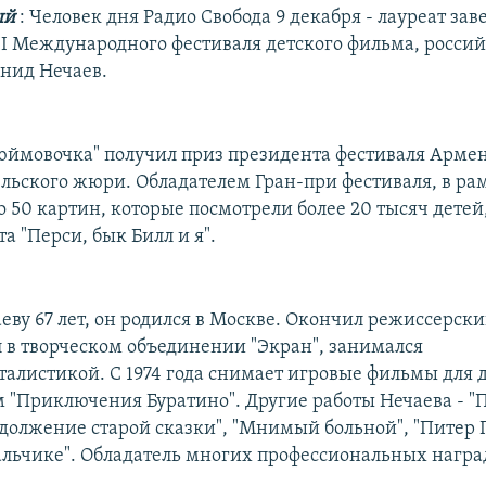
ый
: Человек дня Радио Свобода 9 декабря - лауреат з
II Международного фестиваля детского фильма, росси
нид Нечаев.
юймовочка" получил приз президента фестиваля Арме
ельского жюри. Обладателем Гран-при фестиваля, в ра
 50 картин, которые посмотрели более 20 тысяч детей,
а "Перси, бык Билл и я".
еву 67 лет, он родился в Москве. Окончил режиссерски
л в творческом объединении "Экран", занимался
алистикой. С 1974 года снимает игровые фильмы для д
м "Приключения Буратино". Другие работы Нечаева - 
должение старой сказки", "Мнимый больной", "Питер П
альчике". Обладатель многих профессиональных награ