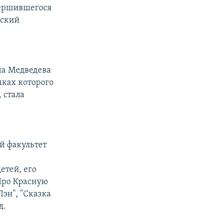
авершившегося
йский
на Медведева
мках которого
 стала
й факультет
етей, его
"Про Красную
эн", "Сказка
д.