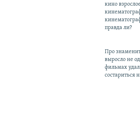
кино взросло
кинематограф
кинематограф
правда ли?
Про знаменит
выросло не од
фильмах удал
состариться 