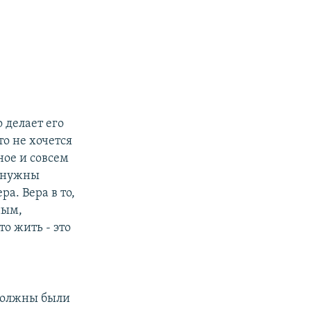
 делает его
то не хочется
ное и совсем
о нужны
ра. Вера в то,
ным,
то жить - это
 должны были