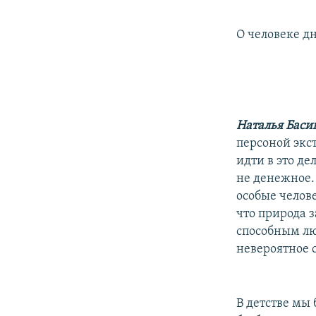
О человеке д
Наталья Бас
персоной экст
идти в это де
не денежное. 
особые челове
что природа 
способным люб
невероятное с
В детстве мы