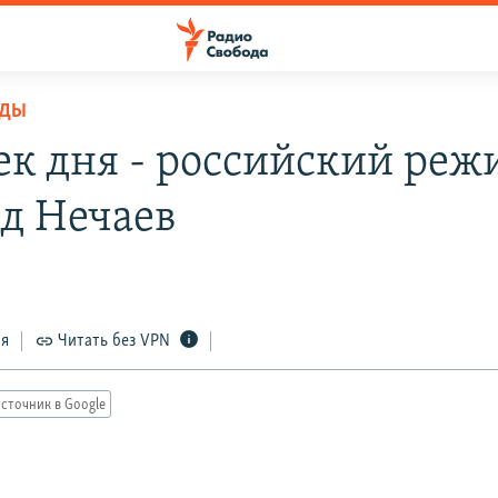
ОДЫ
ек дня - российский реж
д Нечаев
ся
Читать без VPN
сточник в Google