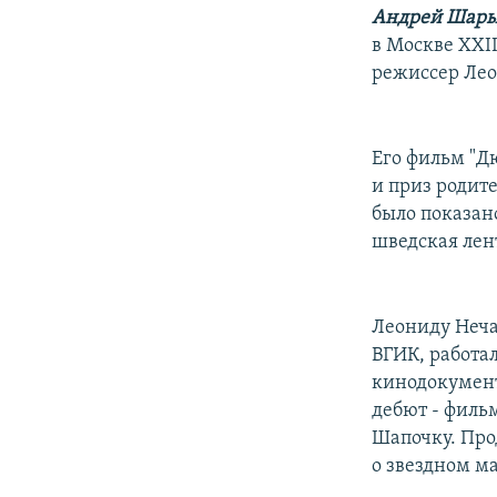
РАСПИСАНИЕ ВЕЩАНИЯ
Андрей Шар
ПОДПИШИТЕСЬ НА РАССЫЛКУ
в Москве XXI
режиссер Лео
Его фильм "Д
и приз родит
было показано
шведская лент
Леониду Неча
ВГИК, работа
кинодокумент
дебют - филь
Шапочку. Про
о звездном м