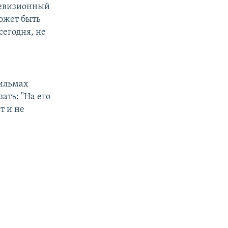
елевизионный
ожет быть
сегодня, не
фильмах
ать: "На его
т и не