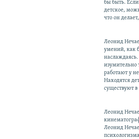
бы быть. Если
детское, можн
что он делает
Леонид Нечае
умений, как 
наслаждаясь.
изумительно 
работают у не
Находятся де
существуют в
Леонид Нечаев
кинематографи
Леонид Нечае
психологизма