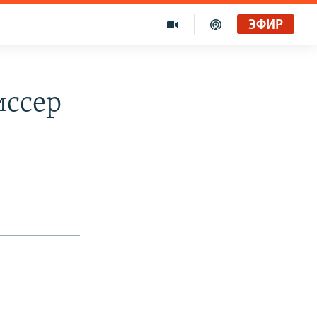
ЭФИР
иссер