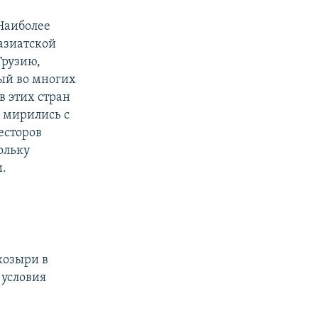
 Наиболее
азиатской
Грузию,
ный во многих
в этих стран
и мирились с
есторов
ольку
.
 козыри в
 условия