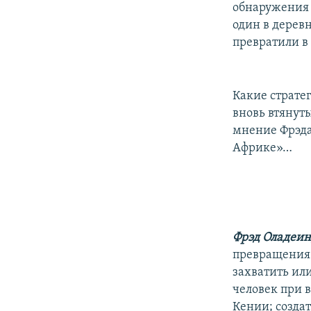
обнаружения 
один в дерев
превратили в
Какие страте
вновь втянут
мнение Фрэда
Африке»…
Фрэд Оладеин
превращения 
захватить ил
человек при 
Кении; созда