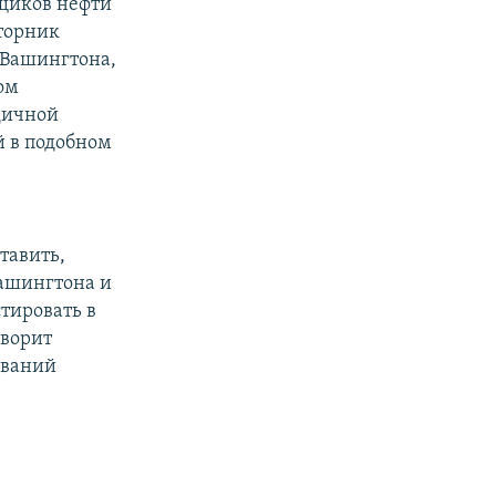
щиков нефти
вторник
 Вашингтона,
ом
дичной
й в подобном
тавить,
ашингтона и
тировать в
оворит
ований