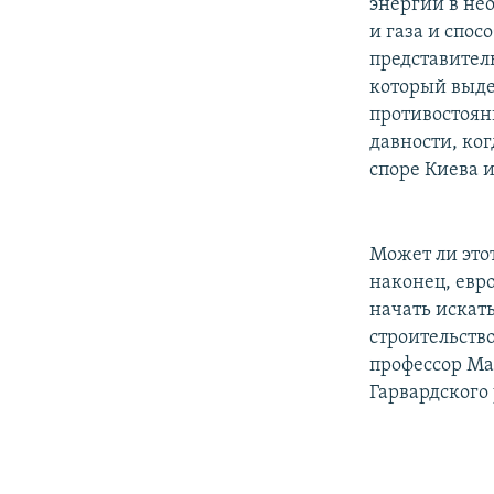
энергии в не
и газа и спос
представител
который выде
противостоян
давности, ко
споре Киева 
Может ли этот
наконец, евр
начать искат
строительство
профессор Ма
Гарвардского