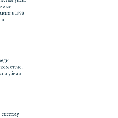
ристам уйти.
аемые
ании в 1998
на
реди
ском отеле.
а и убили
 систему