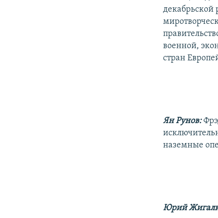
декабрьской 
миротворческ
правительств
военной, эко
стран Европей
Ян Рунов:
Фрэ
исключительн
наземные оп
Юрий Жигал