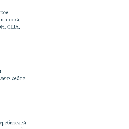
ское
рованной,
ОН, США,
я
лечь себя в
отребителей