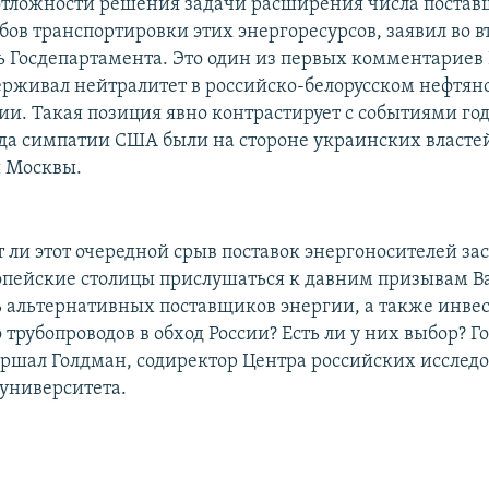
отложности решения задачи расширения числа постав
обов транспортировки этих энергоресурсов, заявил во 
ь Госдепартамента. Это один из первых комментариев
рживал нейтралитет в российско-белорусском нефтян
ии. Такая позиция явно контрастирует с событиями го
гда симпатии США были на стороне украинских власте
и Москвы.
 ли этот очередной срыв поставок энергоносителей зас
опейские столицы прислушаться к давним призывам В
ь альтернативных поставщиков энергии, а также инвес
 трубопроводов в обход России? Есть ли у них выбор? Г
ршал Голдман, содиректор Центра российских исслед
 университета.