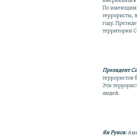
американцев -
По имеющимс
террористы, 
году. Презид
территории С
Президент С
террористов б
Эти террорис
людей.
Ян Рунов:
Аме