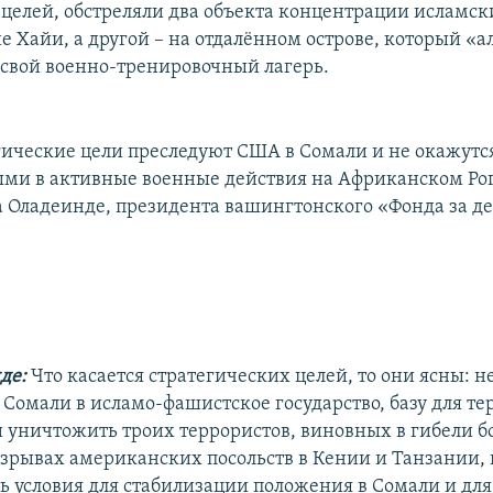
целей, обстреляли два объекта концентрации исламск
не Хайи, а другой – на отдалённом острове, который «
 свой военно-тренировочный лагерь.
гические цели преследуют США в Сомали и не окажутс
ыми в активные военные действия на Африканском Рог
 Оладеинде, президента вашингтонского «Фонда за д
де:
Что касается стратегических целей, то они ясны: н
Сомали в исламо-фашистское государство, базу для те
и уничтожить троих террористов, виновных в гибели б
взрывах американских посольств в Кении и Танзании, и
ть условия для стабилизации положения в Сомали и дл