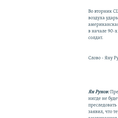
Во вторник С
воздуха удар
американская
в начале 90-х
солдат.
Слово - Яну Р
Ян Рунов:
Пре
нигде не буд
преследовать
заявил, что т