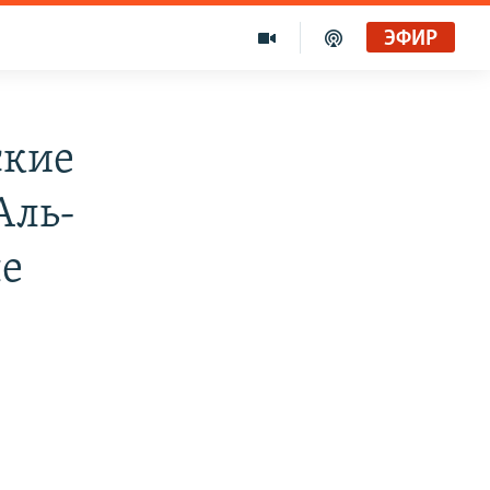
ЭФИР
ские
Аль-
ые
в