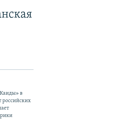
анская
-Каиды» в
т российских
нает
брики