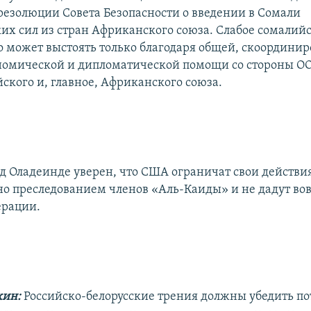
резолюции Совета Безопасности о введении в Сомали
их сил из стран Африканского союза. Слабое сомалий
о может выстоять только благодаря общей, скоордини
номической и дипломатической помощи со стороны О
ского и, главное, Африканского союза.
д Оладеинде уверен, что США ограничат свои действи
о преследованием членов «Аль-Каиды» и не дадут вов
ерации.
кин:
Российско-белорусские трения должны убедить п