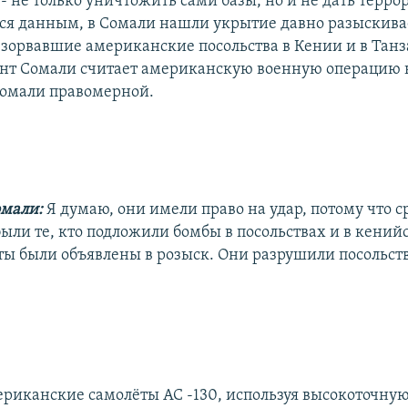
 не только уничтожить сами базы, но и не дать терро
я данным, в Сомали нашли укрытие давно разыскив
взорвавшие американские посольства в Кении и в Танз
ент Сомали считает американскую военную операцию 
омали правомерной.
омали:
Я думаю, они имели право на удар, потому что с
ыли те, кто подложили бомбы в посольствах и в кений
ты были объявлены в розыск. Они разрушили посольств
риканские самолёты AC -130, используя высокоточную