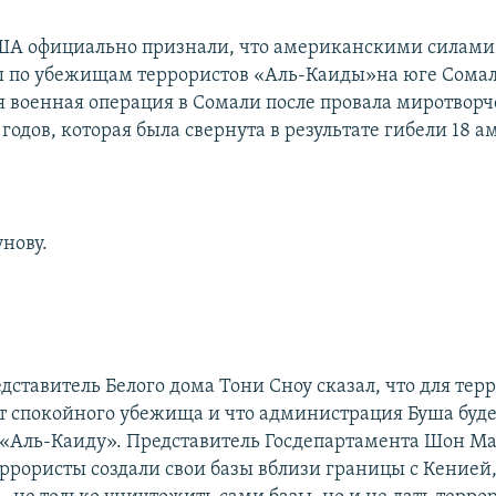
ША официально признали, что американскими силами
ы по убежищам террористов «Аль-Каиды»на юге Сомал
 военная операция в Сомали после провала миротвор
 годов, которая была свернута в результате гибели 18
унову.
дставитель Белого дома Тони Сноу сказал, что для тер
ет спокойного убежища и что администрация Буша буд
 «Аль-Каиду». Представитель Госдепартамента Шон М
еррористы создали свои базы вблизи границы с Кенией,