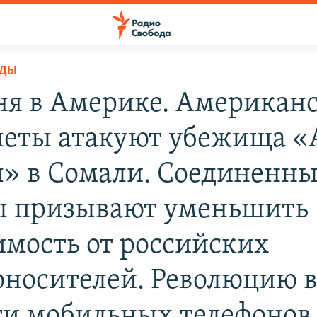
ОДЫ
ня в Америке. Американ
леты атакуют убежища «
» в Сомали. Соединенн
 призывают уменьшить
имость от российских
оносителей. Революцию 
ти мобильных телефонов