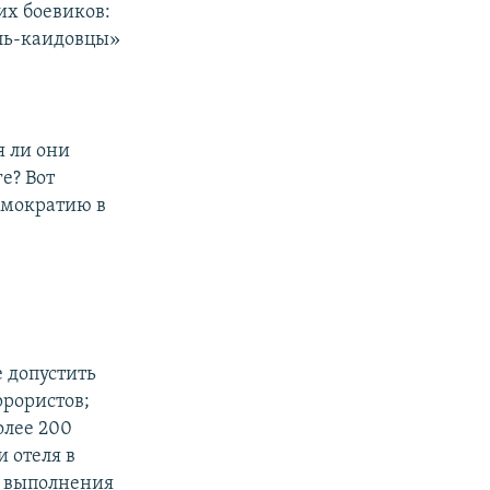
их боевиков:
аль-каидовцы»
я ли они
е? Вот
емократию в
е допустить
ррористов;
олее 200
 отеля в
я выполнения