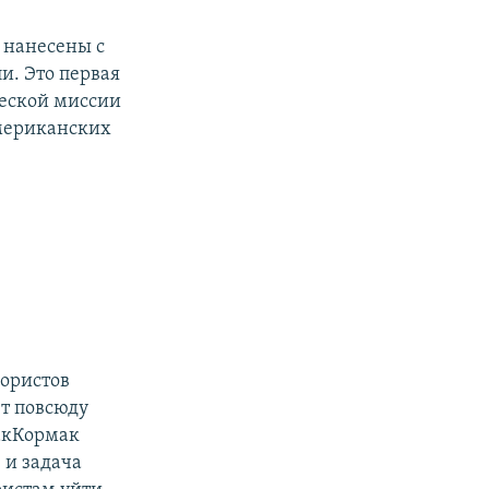
 нанесены с
и. Это первая
ческой миссии
 американских
рористов
ет повсюду
акКормак
 и задача