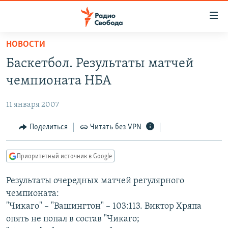
Ссылки
для
упрощенного
НОВОСТИ
ПРОГРАММЫ
доступа
Баскетбол. Результаты матчей
ПОДКАСТЫ
Вернуться
чемпионата НБА
к
АВТОРСКИЕ ПРОЕКТЫ
основному
11 января 2007
ЦИТАТЫ СВОБОДЫ
содержанию
Вернутся
МНЕНИЯ
Поделиться
Читать без VPN
к
КУЛЬТУРА
главной
Приоритетный источник в Google
навигации
IDEL.РЕАЛИИ
Вернутся
Результаты очередных матчей регулярного
КАВКАЗ.РЕАЛИИ
к
чемпионата:
СЕВЕР.РЕАЛИИ
поиску
"Чикаго" – "Вашингтон" – 103:113. Виктор Хряпа
опять не попал в состав "Чикаго;
СИБИРЬ.РЕАЛИИ