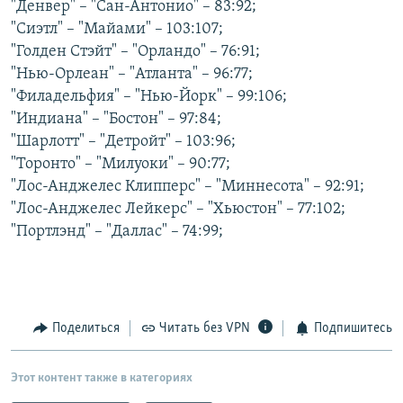
"Денвер" – "Сан-Антонио" – 83:92;
РАСПИСАНИЕ ВЕЩАНИЯ
"Сиэтл" – "Майами" – 103:107;
ПОДПИШИТЕСЬ НА РАССЫЛКУ
"Голден Стэйт" – "Орландо" – 76:91;
"Нью-Орлеан" – "Атланта" – 96:77;
"Филадельфия" – "Нью-Йорк" – 99:106;
СОЦИАЛЬНЫЕ СЕТИ
"Индиана" – "Бостон" – 97:84;
"Шарлотт" – "Детройт" – 103:96;
"Торонто" – "Милуоки" – 90:77;
"Лос-Анджелес Клипперс" – "Миннесота" – 92:91;
"Лос-Анджелес Лейкерс" – "Хьюстон" – 77:102;
Все сайты РСЕ/РС
"Портлэнд" – "Даллас" – 74:99;
Поделиться
Читать без VPN
Подпишитесь
Этот контент также в категориях