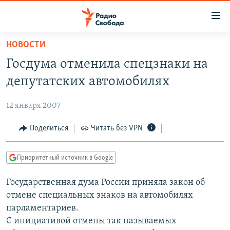
Ссылки
для
упрощенного
НОВОСТИ
ПРОГРАММЫ
доступа
Госдума отменила спецзнаки на
ПОДКАСТЫ
Вернуться
депутатских автомобилях
к
АВТОРСКИЕ ПРОЕКТЫ
основному
12 января 2007
ЦИТАТЫ СВОБОДЫ
содержанию
Вернутся
МНЕНИЯ
Поделиться
Читать без VPN
к
КУЛЬТУРА
главной
Приоритетный источник в Google
навигации
IDEL.РЕАЛИИ
Вернутся
Государственная дума России приняла закон об
КАВКАЗ.РЕАЛИИ
к
отмене специальных знаков на автомобилях
СЕВЕР.РЕАЛИИ
поиску
парламентариев.
С инициативой отмены так называемых
СИБИРЬ.РЕАЛИИ