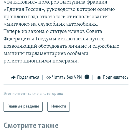
«флажковых» номеров выступила фракция
РАСПИСАНИЕ ВЕЩАНИЯ
«Единая Россия», руководство которой осенью
ПОДПИШИТЕСЬ НА РАССЫЛКУ
прошлого года отказалось от использования
«мигалок» на служебных автомобилях.
Теперь из закона о статусе членов Совета
СОЦИАЛЬНЫЕ СЕТИ
Федерации и Госдумы исключается пункт,
позволяющий оборудовать личные и служебные
машины парламентариев особыми
регистрационными номерами.
Все сайты РСЕ/РС
Поделиться
Читать без VPN
Подпишитесь
Этот контент также в категориях
Главные разделы
Новости
Смотрите также