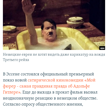
РАСПИСАНИЕ ВЕЩАНИЯ
ПОДПИШИТЕСЬ НА РАССЫЛКУ
СОЦИАЛЬНЫЕ СЕТИ
Немецкие евреи не хотят видеть даже карикатур на вождя
Все сайты РСЕ/РС
Третьего рейха
В Эссене состоялся официальный премьерный
показ новой
сатирической кинокомедии «Мой
фюрер - самая правдивая правда об Адольфе
Гитлере»
. Еще до выхода в прокат фильм вызвал
неоднозначную реакцию в немецком обществе.
Согласно опросу общественного мнения,