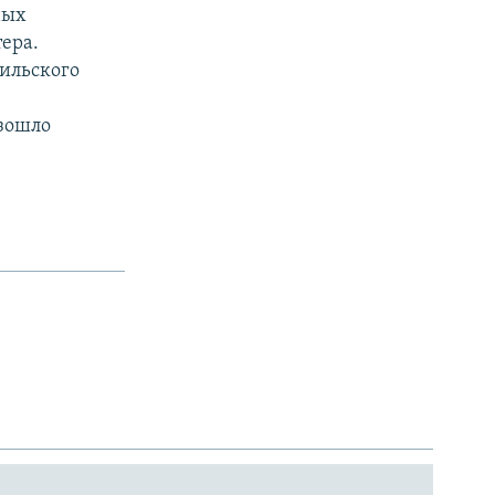
ных
тера.
рильского
изошло