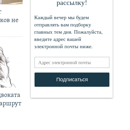
т
ков не
двоката
маршрут