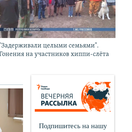
"Задерживали целыми семьями".
Гонения на участников хиппи-слёта