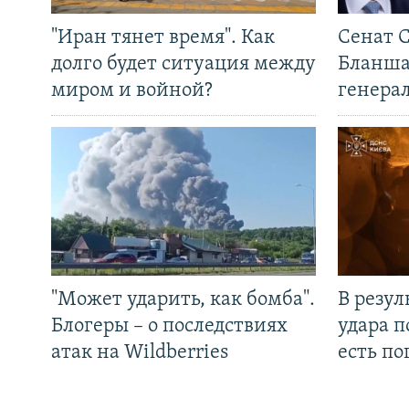
"Иран тянет время". Как
Сенат 
долго будет ситуация между
Бланша
миром и войной?
генера
"Может ударить, как бомба".
В резул
Блогеры – о последствиях
удара п
атак на Wildberries
есть п