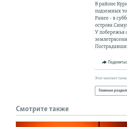
РАСПИСАНИЕ ВЕЩАНИЯ
В районе Кур
ПОДПИШИТЕСЬ НА РАССЫЛКУ
подземных тол
Ранее - в суб
острова Симу
У побережья 
землетрясение
Пострадавших
Поделить
Этот контент такж
Главные раздел
Смотрите также