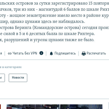
ильских островов за сутки зарегистрировано 15 повтор
чков, три из них - магнитудой 6 баллов по шкале Рих
боту - мощное землетрясение имело место в районе ку
шир, однако цунами здесь не наблюдалось.
острова Беринга (Командорские острова) сегодня про
 силой в 5 и 6 десятых балла по шкале Рихтера.
, разрушений и угрозы цунами также не было.
ся
Читать без VPN
Подпишитесь
Распечатать
е в категориях
ы
Новости