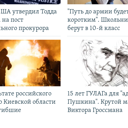
США утвердил Тодда
"Путь до армии буде
 на пост
коротким". Школьни
льного прокурора
берут в 10-й класс
ьтате российского
15 лет ГУЛАГа для "а
о Киевской области
Пушкина". Крутой 
огибшие
Виктора Гроссмана