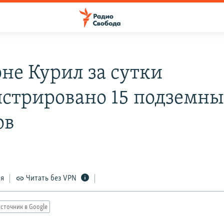
оне Курил за сутки
истрировано 15 подземн
ов
ся
Читать без VPN
сточник в Google