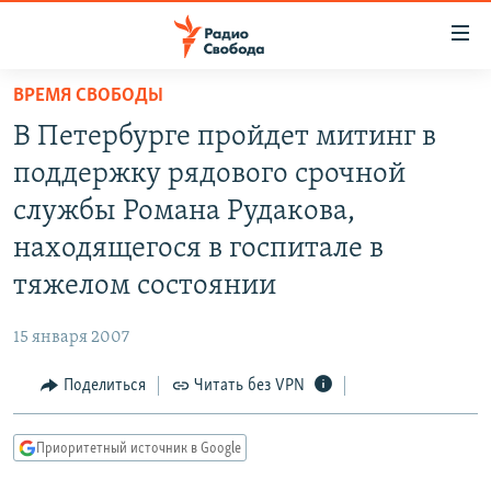
Ссылки
для
упрощенного
ВРЕМЯ СВОБОДЫ
ПРОГРАММЫ
доступа
В Петербурге пройдет митинг в
ПОДКАСТЫ
Вернуться
поддержку рядового срочной
к
АВТОРСКИЕ ПРОЕКТЫ
службы Романа Рудакова,
основному
ЦИТАТЫ СВОБОДЫ
содержанию
находящегося в госпитале в
Вернутся
МНЕНИЯ
тяжелом состоянии
к
КУЛЬТУРА
главной
15 января 2007
навигации
IDEL.РЕАЛИИ
Вернутся
Поделиться
Читать без VPN
КАВКАЗ.РЕАЛИИ
к
СЕВЕР.РЕАЛИИ
поиску
Приоритетный источник в Google
СИБИРЬ.РЕАЛИИ